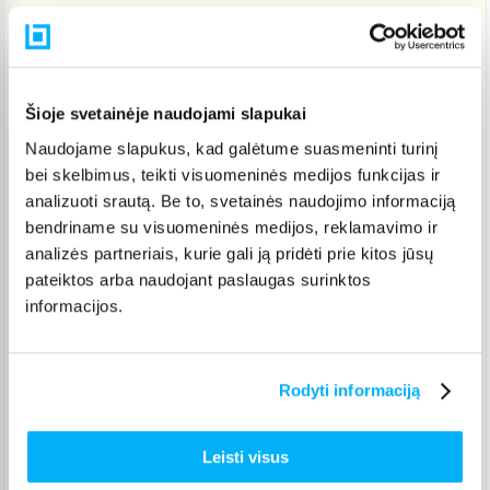
Pristatymas Lietuvoje: 3-6 d.d.
Nemokamas 24 mėn. ARTEA lizingas
Šioje svetainėje naudojami slapukai
Naudojame slapukus, kad galėtume suasmeninti turinį
bei skelbimus, teikti visuomeninės medijos funkcijas ir
Venipak paštomatas
(
2,39 €
)
analizuoti srautą. Be to, svetainės naudojimo informaciją
Pristato ir šeštadienį
Rugpjūtis 11d. - Rugpjūtis 14d.
bendriname su visuomeninės medijos, reklamavimo ir
analizės partneriais, kurie gali ją pridėti prie kitos jūsų
Venipak kurjeris
(
2,99 €
)
Rugpjūtis 12d. - Rugpjūtis 17d.
pateiktos arba naudojant paslaugas surinktos
informacijos.
Omniva paštomatas
(
2,39 €
)
Pristato ir šeštadienį
Rugpjūtis 11d. - Rugpjūtis 14d.
Smartposti paštomatas
(
2,19 €
)
Rodyti informaciją
Pristato ir šeštadienį
Rugpjūtis 11d. - Rugpjūtis 14d.
Leisti visus
DPD kurjeris
(
3,99 €
)
Rugpjūtis 12d. - Rugpjūtis 17d.