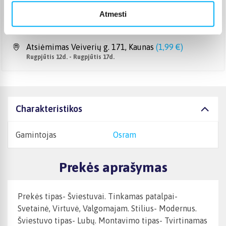
DPD paštomatas
(
3,99 €
)
Atmesti
Pristato ir šeštadienį
Rugpjūtis 11d. - Rugpjūtis 14d.
Atsiėmimas Veiverių g. 171, Kaunas
(
1,99 €
)
Rugpjūtis 12d. - Rugpjūtis 17d.
Charakteristikos
Gamintojas
Osram
Prekės aprašymas
Prekės tipas- Šviestuvai. Tinkamas patalpai-
Svetainė, Virtuvė, Valgomajam. Stilius- Modernus.
Šviestuvo tipas- Lubų. Montavimo tipas- Tvirtinamas