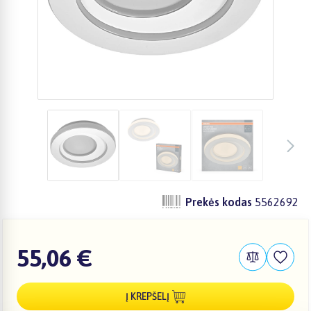
Prekės kodas
5562692
55,06 €
Į KREPŠELĮ