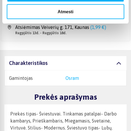
DPD paštomatas
(
3,99 €
)
Atmesti
Pristato ir šeštadienį
Rugpjūtis 13d. - Rugpjūtis 18d.
Atsiėmimas Veiverių g. 171, Kaunas
(
1,99 €
)
Rugpjūtis 13d. - Rugpjūtis 18d.
Charakteristikos
Gamintojas
Osram
Prekės aprašymas
Prekės tipas- Šviestuvai. Tinkamas patalpai- Darbo
kambarys, Prieškambaris, Miegamasis, Svetainė,
Virtuvė. Stilius- Modernus. Šviestuvo tipas- Lubų.