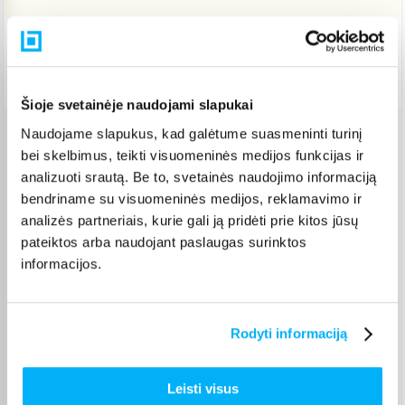
Pristatymas Lietuvoje: 3-6 d.d.
Nemokamas 10 mėn. ARTEA lizingas
Šioje svetainėje naudojami slapukai
Naudojame slapukus, kad galėtume suasmeninti turinį
Venipak paštomatas
(
2,39 €
)
bei skelbimus, teikti visuomeninės medijos funkcijas ir
Pristato ir šeštadienį
analizuoti srautą. Be to, svetainės naudojimo informaciją
Rugpjūtis 13d. - Rugpjūtis 18d.
bendriname su visuomeninės medijos, reklamavimo ir
Venipak kurjeris
(
2,99 €
)
analizės partneriais, kurie gali ją pridėti prie kitos jūsų
Rugpjūtis 13d. - Rugpjūtis 18d.
pateiktos arba naudojant paslaugas surinktos
Omniva paštomatas
(
2,39 €
)
informacijos.
Pristato ir šeštadienį
Rugpjūtis 13d. - Rugpjūtis 18d.
Smartposti paštomatas
(
2,19 €
)
Rodyti informaciją
Pristato ir šeštadienį
Rugpjūtis 13d. - Rugpjūtis 18d.
DPD kurjeris
(
3,99 €
)
Leisti visus
Rugpjūtis 13d. - Rugpjūtis 18d.