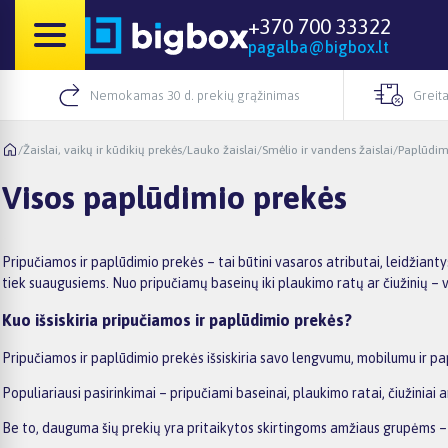
+370 700 33322
pagalba@bigbox.lt
Nemokamas 30 d. prekių grąžinimas
Greita
/
Žaislai, vaikų ir kūdikių prekės
/
Lauko žaislai
/
Smėlio ir vandens žaislai
/
Paplūdim
Visos paplūdimio prekės
Pripučiamos ir paplūdimio prekės – tai būtini vasaros atributai, leidžian
tiek suaugusiems. Nuo pripučiamų baseinų iki plaukimo ratų ar čiužinių – v
Kuo išsiskiria pripučiamos ir paplūdimio prekės?
Pripučiamos ir paplūdimio prekės išsiskiria savo lengvumu, mobilumu ir pap
Populiariausi pasirinkimai – pripučiami baseinai, plaukimo ratai, čiužinia
Be to, dauguma šių prekių yra pritaikytos skirtingoms amžiaus grupėms – 