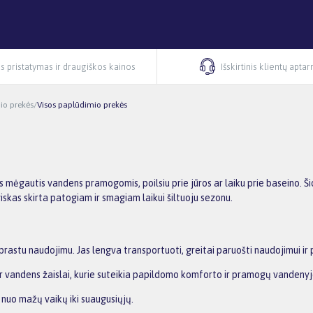
s pristatymas ir draugiškos kainos
Išskirtinis klientų apta
io prekės
/
Visos paplūdimio prekės
tys mėgautis vandens pramogomis, poilsiu prie jūros ar laiku prie baseino.
iskas skirta patogiam ir smagiam laikui šiltuoju sezonu.
rastu naudojimu. Jas lengva transportuoti, greitai paruošti naudojimui ir p
i ar vandens žaislai, kurie suteikia papildomo komforto ir pramogų vandeny
nuo mažų vaikų iki suaugusiųjų.