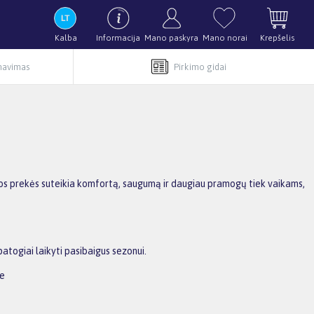
Kalba
Informacija
Mano paskyra
Mano norai
Krepšelis
rnavimas
Pirkimo gidai
 Šios prekės suteikia komfortą, saugumą ir daugiau pramogų tiek vaikams,
atogiai laikyti pasibaigus sezonui.
je