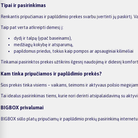
Tipai ir pasirinkimas
Renkantis pripučiamas ir paplūdimio prekes svarbu įvertinti jų paskirtį. 
Taip pat verta atkreipti dėmesį į:
dydį ir talpą (ypač baseinams),
medžiagų kokybę ir atsparumą,
papildomus priedus, tokius kaip pompos ar apsauginiai kilimėliai
Tinkamai pasirinktos prekės užtikrins ilgesnį naudojimą ir didesnį komfort
Kam tinka pripučiamos ir paplūdimio prekės?
Šios prekės tinka visiems – vaikams, šeimoms ir aktyvaus poilsio mėgėjams. 
Tai idealus pasirinkimas tiems, kurie nori derinti atsipalaidavimą su akt
BIGBOX privalumai
BIGBOX siūlo platų pripučiamų ir paplūdimio prekių pasirinkimą internetu –