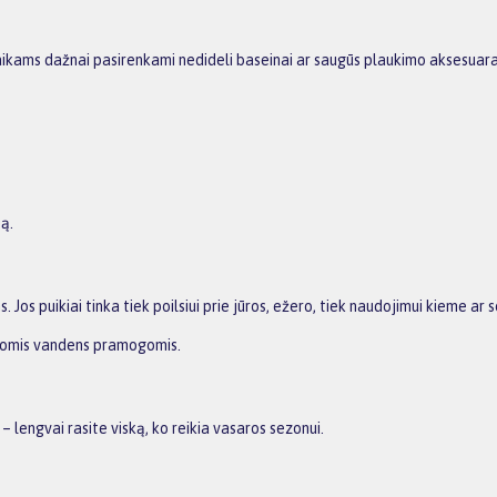
Vaikams dažnai pasirenkami nedideli baseinai ar saugūs plaukimo aksesuarai
ą.
Jos puikiai tinka tiek poilsiui prie jūros, ežero, tiek naudojimui kieme ar 
yviomis vandens pramogomis.
 lengvai rasite viską, ko reikia vasaros sezonui.