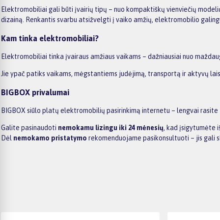
Elektromobiliai gali būti įvairių tipų – nuo kompaktiškų vienviečių modelių 
dizainą. Renkantis svarbu atsižvelgti į vaiko amžių, elektromobilio galing
Kam tinka elektromobiliai?
Elektromobiliai tinka įvairaus amžiaus vaikams – dažniausiai nuo maždau
Jie ypač patiks vaikams, mėgstantiems judėjimą, transportą ir aktyvų lais
BIGBOX privalumai
BIGBOX siūlo platų elektromobilių pasirinkimą internetu – lengvai rasite
Galite pasinaudoti
nemokamu lizingu iki 24 mėnesių
, kad įsigytumėte 
Dėl
nemokamo pristatymo
rekomenduojame pasikonsultuoti – jis gali sk