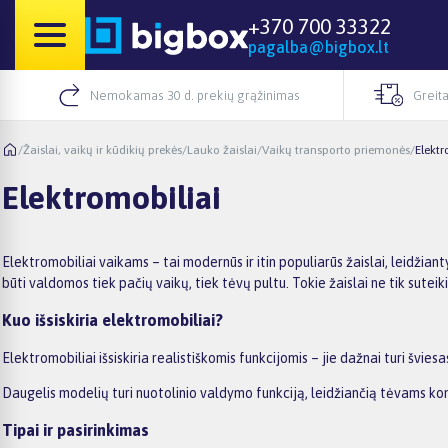
+370 700 33322
pagalba@bigbox.lt
Nemokamas 30 d. prekių grąžinimas
Greita
/
Žaislai, vaikų ir kūdikių prekės
/
Lauko žaislai
/
Vaikų transporto priemonės
/
Elektr
Elektromobiliai
Elektromobiliai vaikams – tai modernūs ir itin populiarūs žaislai, leidžian
būti valdomos tiek pačių vaikų, tiek tėvų pultu. Tokie žaislai ne tik sute
Kuo išsiskiria elektromobiliai?
Elektromobiliai išsiskiria realistiškomis funkcijomis – jie dažnai turi švies
Daugelis modelių turi nuotolinio valdymo funkciją, leidžiančią tėvams kon
Tipai ir pasirinkimas