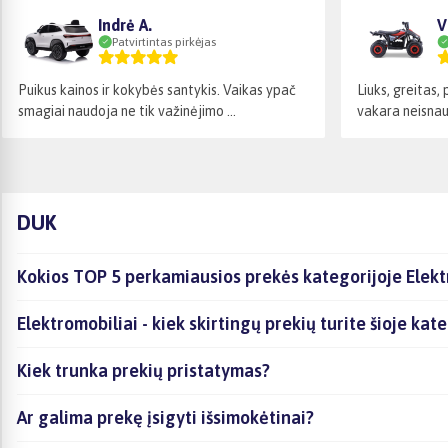
Indrė A.
V
Patvirtintas pirkėjas
Puikus kainos ir kokybės santykis. Vaikas ypač
Liuks, greitas,
smagiai naudoja ne tik važinėjimo ...
vakara neisnaud
DUK
Kokios TOP 5 perkamiausios prekės kategorijoje Elekt
Elektromobiliai - kiek skirtingų prekių turite šioje kat
Kiek trunka prekių pristatymas?
Ar galima prekę įsigyti išsimokėtinai?