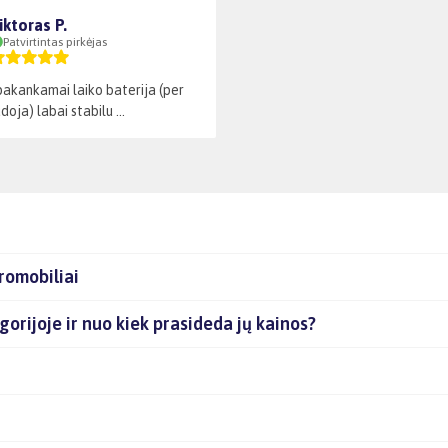
iktoras P.
Patvirtintas pirkėjas
 pakankamai laiko baterija (per
oja) labai stabilu ...
romobiliai
egorijoje ir nuo kiek prasideda jų kainos?