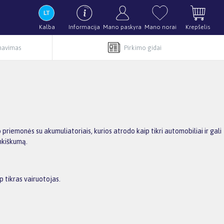
Kalba
Informacija
Mano paskyra
Mano norai
Krepšelis
rnavimas
Pirkimo gidai
priemonės su akumuliatoriais, kurios atrodo kaip tikri automobiliai ir gali
ankiškumą.
ip tikras vairuotojas.