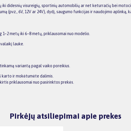
iki didesnių visureigių, sportinių automobilių ar net keturračių bei motocik
umą (pvz., 6V, 12V ar 24V), dydį, saugumo funkcijas ir naudojimo aplinką, ka
g 1–2 metų iki 6–8 metų, priklausomai nuo modelio.
valaikį lauke.
 tinkamą variantą pagal vaiko poreikius.
iš karto ir mokėtumėte dalimis.
irtis priklausomai nuo pasirinktos prekės.
Pirkėjų atsiliepimai apie prekes