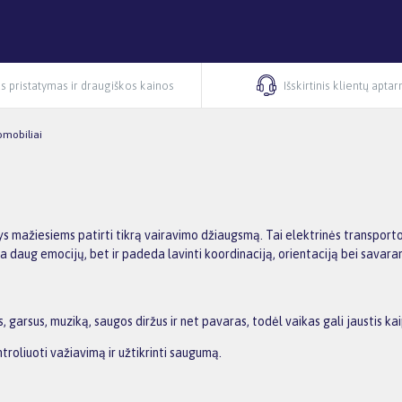
s pristatymas ir draugiškos kainos
Išskirtinis klientų apta
omobiliai
tys mažiesiems patirti tikrą vairavimo džiaugsmą. Tai elektrinės transporto 
ikia daug emocijų, bet ir padeda lavinti koordinaciją, orientaciją bei savar
as, garsus, muziką, saugos diržus ir net pavaras, todėl vaikas gali jaustis ka
troliuoti važiavimą ir užtikrinti saugumą.