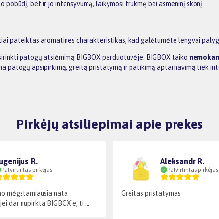
to pobūdį, bet ir jo intensyvumą, laikymosi trukmę bei asmeninį skonį.
ai pateiktas aromatines charakteristikas, kad galėtumėte lengvai palygint
 pasirinkti patogų atsiėmimą BIGBOX parduotuvėje. BIGBOX taiko
nemokamą
rina patogų apsipirkimą, greitą pristatymą ir patikimą aptarnavimą tiek inte
Pirkėjų atsiliepimai apie prekes
ugenijus R.
Aleksandr R.
Patvirtintas pirkėjas
Patvirtintas pirkėjas
ano mėgstamiausia nata
Greitas pristatymas
jei dar nupirkta BIGBOX'e, ti ...