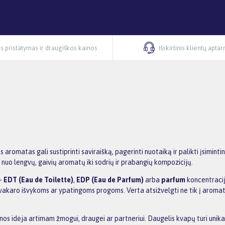
s pristatymas ir draugiškos kainos
Išskirtinis klientų apta
s aromatas gali sustiprinti saviraišką, pagerinti nuotaiką ir palikti įsimi
 nuo lengvų, gaivių aromatų iki sodrių ir prabangių kompozicijų.
 –
EDT (Eau de Toilette)
,
EDP (Eau de Parfum)
arba
parfum
koncentracija
 vakaro išvykoms ar ypatingoms progoms. Verta atsižvelgti ne tik į aromato
 idėja artimam žmogui, draugei ar partneriui. Daugelis kvapų turi unikaliu