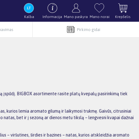
Kalba
Informacija
Mano paskyra
Mano norai
Krepšelis
rnavimas
Pirkimo gidai
ntiną įspūdį. BIGBOX asortimente rasite platų kvepalų pasirinkimą tiek
s, kurios lemia aromato gilumą ir laikymosi trukmę. Gaivūs, citrusiniai
 natas, bet ir į sezoną ar dienos metu tikslą – lengvesni kvapai dažnai
s – viršutines, širdies ir bazines – natas, kurios atskleidžia aromato