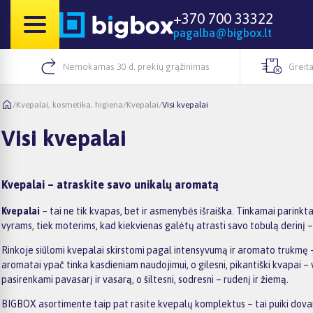
+370 700 33322
pagalba@bigbox.lt
Nemokamas 30 d. prekių grąžinimas
Greita
/
Kvepalai, kosmetika, higiena
/
Kvepalai
/
Visi kvepalai
Visi kvepalai
Kvepalai – atraskite savo unikalų aromatą
Kvepalai
– tai ne tik kvapas, bet ir asmenybės išraiška. Tinkamai parinkta
vyrams, tiek moterims, kad kiekvienas galėtų atrasti savo tobulą derinį –
Rinkoje siūlomi kvepalai skirstomi pagal intensyvumą ir aromato trukmę
aromatai ypač tinka kasdieniam naudojimui, o gilesni, pikantiški kvapai –
pasirenkami pavasarį ir vasarą, o šiltesni, sodresni – rudenį ir žiemą.
BIGBOX asortimente taip pat rasite kvepalų komplektus – tai puiki dovanos