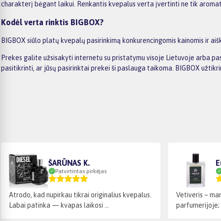
charakterį bėgant laikui. Renkantis kvepalus verta įvertinti ne tik aroma
Kodėl verta rinktis BIGBOX?
BIGBOX siūlo platų kvepalų pasirinkimą konkurencingomis kainomis ir aiški
Prekes galite užsisakyti internetu su pristatymu visoje Lietuvoje arba
pasitikrinti, ar jūsų pasirinktai prekei ši paslauga taikoma. BIGBOX užtik
ŠARŪNAS K.
E
Patvirtintas pirkėjas
Atrodo, kad nupirkau tikrai originalius kvepalus.
Vetiveris – m
Labai patinka — kvapas laikosi ...
parfumerijoje; 