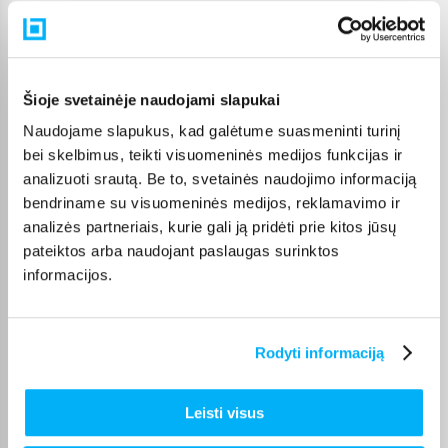
Pasirinkę tinkamą prekę iš Visa kosmetika kategorijos, galite
rinktis jums patogiausią gavimo būdą: pristatymą į paštomatą,
kurjeriu arba atsiėmimą BIGBOX.LT biure Kaune.
Šioje svetainėje naudojami slapukai
Naudojame slapukus, kad galėtume suasmeninti turinį
bei skelbimus, teikti visuomeninės medijos funkcijas ir
Pirkėjų atsiliepimai apie prekes
analizuoti srautą. Be to, svetainės naudojimo informaciją
bendriname su visuomeninės medijos, reklamavimo ir
analizės partneriais, kurie gali ją pridėti prie kitos jūsų
Diana A.
pateiktos arba naudojant paslaugas surinktos
Patvirtintas pirkėjas
informacijos.
Kremas labai geras, lengvai įsigeria.
Rodyti informaciją
VILIJA K.
Patvirtintas pirkėjas
Viskas puikiai, ačiū
Leisti visus