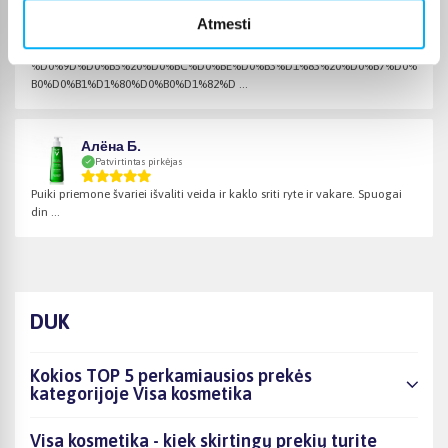
Inna P.
Atmesti
Patvirtintas pirkėjas
%D0%9D%D0%B5%20%D0%BC%D0%BE%D0%B3%D1%83%20%D0%B7%D0%
B0%D0%B1%D1%80%D0%B0%D1%82%D ...
Алёна Б.
Patvirtintas pirkėjas
Puiki priemone švariei išvaliti veida ir kaklo sriti ryte ir vakare. Spuogai
din ...
DUK
Kokios TOP 5 perkamiausios prekės
kategorijoje Visa kosmetika
Visa kosmetika - kiek skirtingų prekių turite