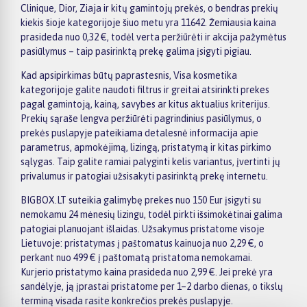
Clinique, Dior, Ziaja ir kitų gamintojų prekės, o bendras prekių
kiekis šioje kategorijoje šiuo metu yra 11642. Žemiausia kaina
prasideda nuo 0,32 €, todėl verta peržiūrėti ir akcija pažymėtus
pasiūlymus – taip pasirinktą prekę galima įsigyti pigiau.
Kad apsipirkimas būtų paprastesnis, Visa kosmetika
kategorijoje galite naudoti filtrus ir greitai atsirinkti prekes
pagal gamintoją, kainą, savybes ar kitus aktualius kriterijus.
Prekių sąraše lengva peržiūrėti pagrindinius pasiūlymus, o
prekės puslapyje pateikiama detalesnė informacija apie
parametrus, apmokėjimą, lizingą, pristatymą ir kitas pirkimo
sąlygas. Taip galite ramiai palyginti kelis variantus, įvertinti jų
privalumus ir patogiai užsisakyti pasirinktą prekę internetu.
BIGBOX.LT suteikia galimybę prekes nuo 150 Eur įsigyti su
nemokamu 24 mėnesių lizingu, todėl pirkti išsimokėtinai galima
patogiai planuojant išlaidas. Užsakymus pristatome visoje
Lietuvoje: pristatymas į paštomatus kainuoja nuo 2,29 €, o
perkant nuo 499 € į paštomatą pristatoma nemokamai.
Kurjerio pristatymo kaina prasideda nuo 2,99 €. Jei prekė yra
sandėlyje, ją įprastai pristatome per 1–2 darbo dienas, o tikslų
terminą visada rasite konkrečios prekės puslapyje.