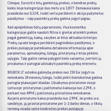
Clinique, Eurostil ir kitų gamintojų prekės, o bendras prekių
kiekis šioje kategorijoje šiuo metu yra 12077. Žemiausia kaina
prasideda nuo 0,32 €, todėl verta peržiūrėti ir akcija pažymėtus
pasiūlymus – taip pasirinktą prekę galima įsigyti pigiau.
Kad apsipirkimas būtų paprastesnis, Visa kosmetika
kategorijoje galite naudoti filtrus ir greitai atsirinkti prekes
pagal gamintoją, kainą, savybes ar kitus aktualius kriterijus.
Prekių sąraše lengva peržiūrėti pagrindinius pasiūlymus, o
prekės puslapyje pateikiama detalesnė informacija apie
parametrus, apmokėjimą, lizingą, pristatymą ir kitas pirkimo
sąlygas. Taip galite ramiai palyginti kelis variantus, įvertinti jų
privalumus ir patogiai užsisakyti pasirinktą prekę internetu.
BIGBOX.LT suteikia galimybę prekes nuo 150 Eur įsigyti su
nemokamu 24 mėnesių lizingu, todėl pirkti išsimokėtinai galima
patogiai planuojant išlaidas. Užsakymus pristatome visoje
Lietuvoje: pristatymas į paštomatus kainuoja nuo 2,29 €, o
perkant nuo 499 € į paštomatą pristatoma nemokamai.
Kurjerio pristatymo kaina prasideda nuo 2,99 €. Jei prekė yra
sandėlyje, ją įprastai pristatome per 1–2 darbo dienas, o tikslų
terminą visada rasite konkrečios prekės puslapyje.