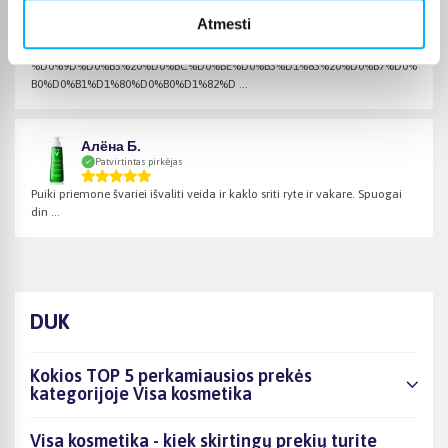
Inna P.
Atmesti
Patvirtintas pirkėjas
%D0%9D%D0%B5%20%D0%BC%D0%BE%D0%B3%D1%83%20%D0%B7%D0%
B0%D0%B1%D1%80%D0%B0%D1%82%D ...
Алёна Б.
Patvirtintas pirkėjas
Puiki priemone švariei išvaliti veida ir kaklo sriti ryte ir vakare. Spuogai
din ...
DUK
Kokios TOP 5 perkamiausios prekės
kategorijoje Visa kosmetika
Visa kosmetika - kiek skirtingų prekių turite