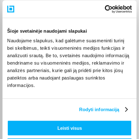
Pasirinkę tinkamą prekę iš Visa kosmetika kategorijos, galite
rinktis jums patogiausią gavimo būdą: pristatymą į paštomatą,
kurjeriu arba atsiėmimą BIGBOX.LT biure Kaune.
Šioje svetainėje naudojami slapukai
Naudojame slapukus, kad galėtume suasmeninti turinį
bei skelbimus, teikti visuomeninės medijos funkcijas ir
Pirkėjų atsiliepimai apie prekes
analizuoti srautą. Be to, svetainės naudojimo informaciją
bendriname su visuomeninės medijos, reklamavimo ir
analizės partneriais, kurie gali ją pridėti prie kitos jūsų
Diana A.
pateiktos arba naudojant paslaugas surinktos
Patvirtintas pirkėjas
informacijos.
Kremas labai geras, lengvai įsigeria.
Rodyti informaciją
VILIJA K.
Patvirtintas pirkėjas
Viskas puikiai, ačiū
Leisti visus