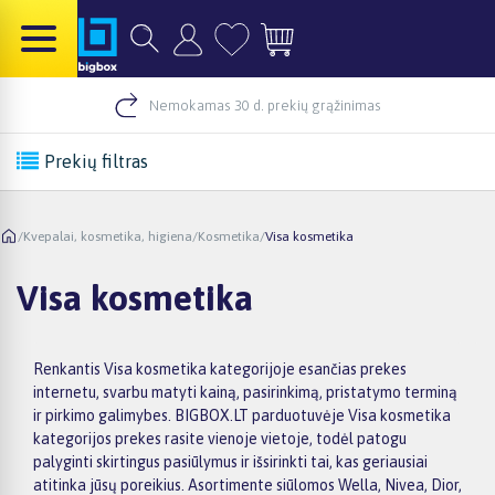
Nemokamas 30 d. prekių grąžinimas
Prekių filtras
/
Kvepalai, kosmetika, higiena
/
Kosmetika
/
Visa kosmetika
Visa kosmetika
Renkantis Visa kosmetika kategorijoje esančias prekes
internetu, svarbu matyti kainą, pasirinkimą, pristatymo terminą
ir pirkimo galimybes. BIGBOX.LT parduotuvėje Visa kosmetika
kategorijos prekes rasite vienoje vietoje, todėl patogu
palyginti skirtingus pasiūlymus ir išsirinkti tai, kas geriausiai
atitinka jūsų poreikius. Asortimente siūlomos Wella, Nivea, Dior,