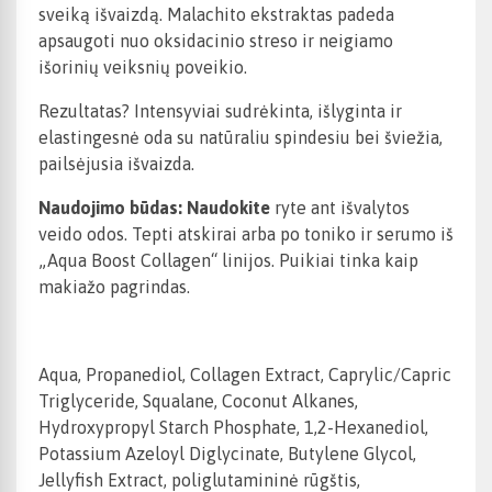
sveiką išvaizdą. Malachito ekstraktas padeda
apsaugoti nuo oksidacinio streso ir neigiamo
išorinių veiksnių poveikio.
Rezultatas? Intensyviai sudrėkinta, išlyginta ir
elastingesnė oda su natūraliu spindesiu bei šviežia,
pailsėjusia išvaizda.
Naudojimo būdas: Naudokite
ryte ant išvalytos
veido odos. Tepti atskirai arba po toniko ir serumo iš
„Aqua Boost Collagen“ linijos. Puikiai tinka kaip
makiažo pagrindas.
Aqua, Propanediol, Collagen Extract, Caprylic/Capric
Triglyceride, Squalane, Coconut Alkanes,
Hydroxypropyl Starch Phosphate, 1,2-Hexanediol,
Potassium Azeloyl Diglycinate, Butylene Glycol,
Jellyfish Extract, poliglutamininė rūgštis,