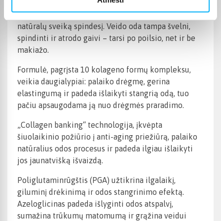
Lengvas drėkinamasis veido kremas dienai, kuris
intensyviai drėkina odą, ją išlygina ir suteikia
natūralų sveiką spindesį. Veido oda tampa švelni,
spindinti ir atrodo gaivi – tarsi po poilsio, net ir be
makiažo.
Formulė, pagrįsta 10 kolageno formų kompleksu,
veikia daugialypiai: palaiko drėgmę, gerina
elastingumą ir padeda išlaikyti stangrią odą, tuo
pačiu apsaugodama ją nuo drėgmės praradimo.
„Collagen banking“ technologija, įkvėpta
šiuolaikinio požiūrio į anti-aging priežiūrą, palaiko
natūralius odos procesus ir padeda ilgiau išlaikyti
jos jaunatvišką išvaizdą.
Poliglutaminrūgštis (PGA) užtikrina ilgalaikį,
giluminį drėkinimą ir odos stangrinimo efektą.
Azeloglicinas padeda išlyginti odos atspalvį,
sumažina trūkumų matomumą ir grąžina veidui