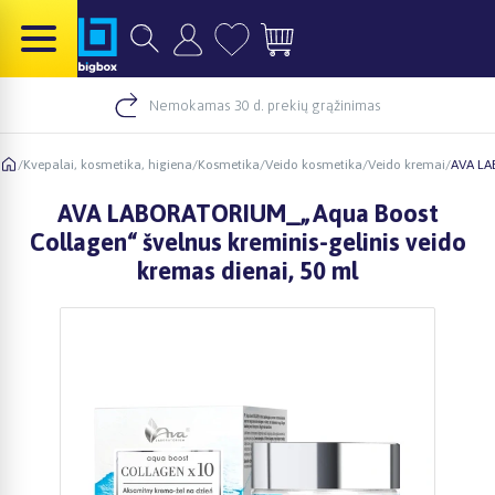
Nemokamas 30 d. prekių grąžinimas
/
Kvepalai, kosmetika, higiena
/
Kosmetika
/
Veido kosmetika
/
Veido kremai
/
AVA LAB
AVA LABORATORIUM_„Aqua Boost
Collagen“ švelnus kreminis-gelinis veido
kremas dienai, 50 ml