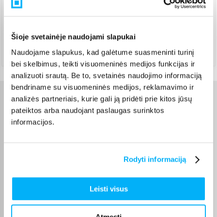
DPD paštomatas
(
3,99 €
)
Pristato ir šeštadienį
Rugpjūtis 13d. - Rugpjūtis 19d.
Šioje svetainėje naudojami slapukai
Atsiėmimas Veiverių g. 171, Kaunas
(
1,99 €
)
Naudojame slapukus, kad galėtume suasmeninti turinį
Rugpjūtis 14d. - Rugpjūtis 20d.
bei skelbimus, teikti visuomeninės medijos funkcijas ir
analizuoti srautą. Be to, svetainės naudojimo informaciją
bendriname su visuomeninės medijos, reklamavimo ir
analizės partneriais, kurie gali ją pridėti prie kitos jūsų
Charakteristikos
pateiktos arba naudojant paslaugas surinktos
informacijos.
Gamintojas
Ava Laboratorium
Svoris, Kg
0.2
Rodyti informaciją
Prekės aprašymas
Leisti visus
Atmesti