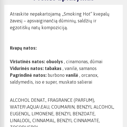
Atraskite nepakartojamą „Smoking Hot“ kvepalų
žavesį – apsvaiginančią dūminių, saldžių ir
egzotiškų natų kompoziciją.
Kvapų natos:
Viršutinės natos: obuolys
, cinamonas, dūmai
Vidurinės natos: tabakas
, vanilė, samanos
Pagrindinė natos:
burbono
vanilė
, orcanox,
saldymedis, iso e super, muskato salierai
ALCOHOL DENAT., FRAGRANCE (PARFUM),
WATER\AQUA\EAU, COUMARIN, BENZYL ALCOHOL,
EUGENOL, LIMONENE, BENZYL BENZOATE,
LINALOOL, CINNAMAL, BENZYL CINNAMATE,