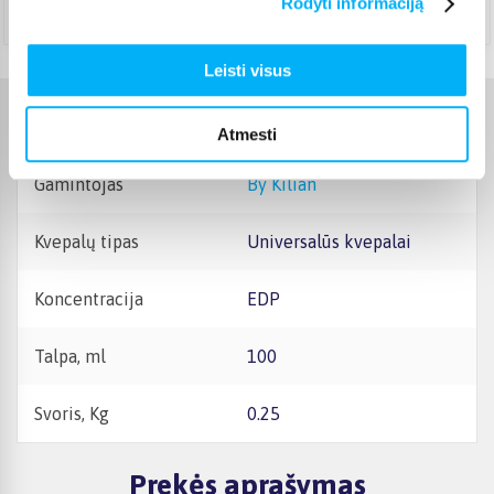
Rodyti informaciją
Teirautis
Leisti visus
Charakteristikos
Atmesti
Gamintojas
By Kilian
Kvepalų tipas
Universalūs kvepalai
Koncentracija
EDP
Talpa, ml
100
Svoris, Kg
0.25
Prekės aprašymas