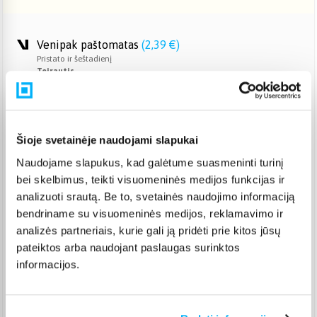
Venipak paštomatas
(
2,39 €
)
Pristato ir šeštadienį
Teirautis
Venipak kurjeris
(
2,99 €
)
Teirautis
Omniva paštomatas
(
2,39 €
)
Šioje svetainėje naudojami slapukai
Pristato ir šeštadienį
Teirautis
Naudojame slapukus, kad galėtume suasmeninti turinį
Smartposti paštomatas
(
2,19 €
)
bei skelbimus, teikti visuomeninės medijos funkcijas ir
Pristato ir šeštadienį
analizuoti srautą. Be to, svetainės naudojimo informaciją
Teirautis
bendriname su visuomeninės medijos, reklamavimo ir
DPD kurjeris
(
3,99 €
)
analizės partneriais, kurie gali ją pridėti prie kitos jūsų
Teirautis
pateiktos arba naudojant paslaugas surinktos
DPD paštomatas
(
3,99 €
)
informacijos.
Pristato ir šeštadienį
Teirautis
Atsiėmimas Veiverių g. 171, Kaunas
(
1,99 €
)