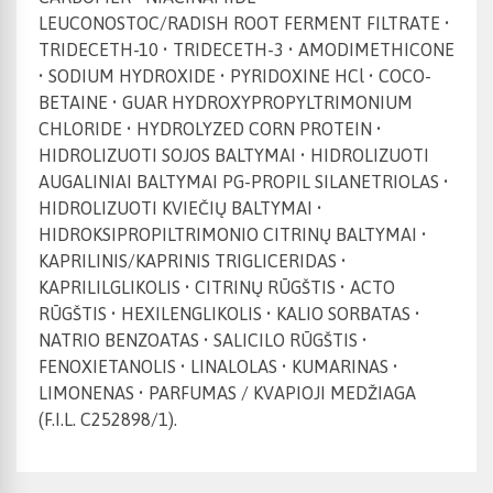
LEUCONOSTOC/RADISH ROOT FERMENT FILTRATE •
TRIDECETH-10 • TRIDECETH-3 • AMODIMETHICONE
• SODIUM HYDROXIDE • PYRIDOXINE HCl • COCO-
BETAINE • GUAR HYDROXYPROPYLTRIMONIUM
CHLORIDE • HYDROLYZED CORN PROTEIN •
HIDROLIZUOTI SOJOS BALTYMAI • HIDROLIZUOTI
AUGALINIAI BALTYMAI PG-PROPIL SILANETRIOLAS •
HIDROLIZUOTI KVIEČIŲ BALTYMAI •
HIDROKSIPROPILTRIMONIO CITRINŲ BALTYMAI •
KAPRILINIS/KAPRINIS TRIGLICERIDAS •
KAPRILILGLIKOLIS • CITRINŲ RŪGŠTIS • ACTO
RŪGŠTIS • HEXILENGLIKOLIS • KALIO SORBATAS •
NATRIO BENZOATAS • SALICILO RŪGŠTIS •
FENOXIETANOLIS • LINALOLAS • KUMARINAS •
LIMONENAS • PARFUMAS / KVAPIOJI MEDŽIAGA
(F.I.L. C252898/1).