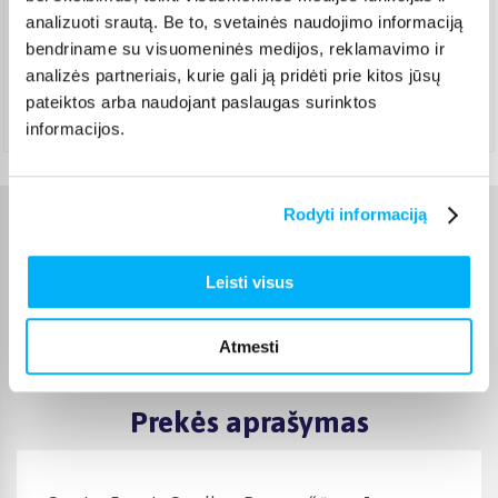
analizuoti srautą. Be to, svetainės naudojimo informaciją
DPD paštomatas
(
3,99 €
)
Pristato ir šeštadienį
bendriname su visuomeninės medijos, reklamavimo ir
Rugpjūtis 14d. - Rugpjūtis 20d.
analizės partneriais, kurie gali ją pridėti prie kitos jūsų
Atsiėmimas Veiverių g. 171, Kaunas
(
1,99 €
)
pateiktos arba naudojant paslaugas surinktos
Rugpjūtis 14d. - Rugpjūtis 20d.
informacijos.
Rodyti informaciją
Charakteristikos
Leisti visus
Gamintojas
GARNIER
Atmesti
Svoris, Kg
0.449
Prekės aprašymas