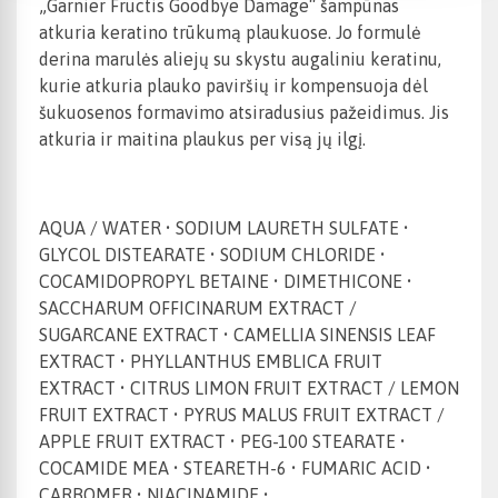
„Garnier Fructis Goodbye Damage“ šampūnas
atkuria keratino trūkumą plaukuose. Jo formulė
derina marulės aliejų su skystu augaliniu keratinu,
kurie atkuria plauko paviršių ir kompensuoja dėl
šukuosenos formavimo atsiradusius pažeidimus. Jis
atkuria ir maitina plaukus per visą jų ilgį.
AQUA / WATER • SODIUM LAURETH SULFATE •
GLYCOL DISTEARATE • SODIUM CHLORIDE •
COCAMIDOPROPYL BETAINE • DIMETHICONE •
SACCHARUM OFFICINARUM EXTRACT /
SUGARCANE EXTRACT • CAMELLIA SINENSIS LEAF
EXTRACT • PHYLLANTHUS EMBLICA FRUIT
EXTRACT • CITRUS LIMON FRUIT EXTRACT / LEMON
FRUIT EXTRACT • PYRUS MALUS FRUIT EXTRACT /
APPLE FRUIT EXTRACT • PEG-100 STEARATE •
COCAMIDE MEA • STEARETH-6 • FUMARIC ACID •
CARBOMER • NIACINAMIDE •