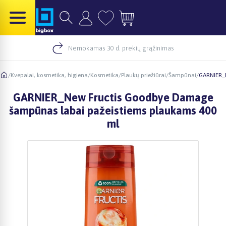
Nemokamas 30 d. prekių grąžinimas
/
Kvepalai, kosmetika, higiena
/
Kosmetika
/
Plaukų priežiūrai
/
Šampūnai
/
GARNIER_N
GARNIER_New Fructis Goodbye Damage
šampūnas labai pažeistiems plaukams 400
ml