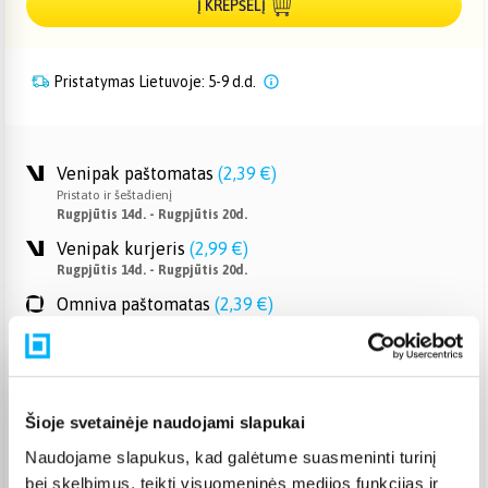
Į KREPŠELĮ
Pristatymas Lietuvoje: 5-9 d.d.
Venipak paštomatas
(
2,39 €
)
Pristato ir šeštadienį
Rugpjūtis 14d. - Rugpjūtis 20d.
Venipak kurjeris
(
2,99 €
)
Rugpjūtis 14d. - Rugpjūtis 20d.
Omniva paštomatas
(
2,39 €
)
Pristato ir šeštadienį
Rugpjūtis 14d. - Rugpjūtis 20d.
Smartposti paštomatas
(
2,19 €
)
Pristato ir šeštadienį
Rugpjūtis 14d. - Rugpjūtis 20d.
Šioje svetainėje naudojami slapukai
DPD kurjeris
(
3,99 €
)
Naudojame slapukus, kad galėtume suasmeninti turinį
Rugpjūtis 14d. - Rugpjūtis 20d.
bei skelbimus, teikti visuomeninės medijos funkcijas ir