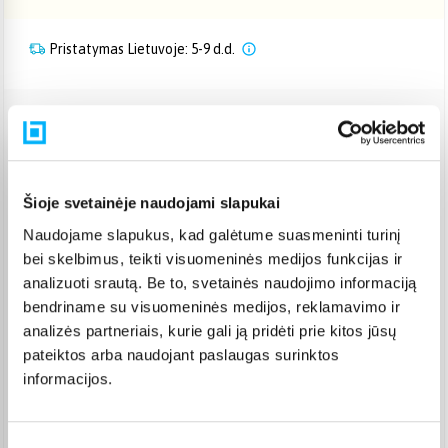
Pristatymas Lietuvoje: 5-9 d.d.
Venipak paštomatas
(
2,39 €
)
Pristato ir šeštadienį
Rugpjūtis 14d. - Rugpjūtis 20d.
Venipak kurjeris
(
2,99 €
)
Šioje svetainėje naudojami slapukai
Rugpjūtis 14d. - Rugpjūtis 20d.
Naudojame slapukus, kad galėtume suasmeninti turinį
Omniva paštomatas
(
2,39 €
)
bei skelbimus, teikti visuomeninės medijos funkcijas ir
Pristato ir šeštadienį
analizuoti srautą. Be to, svetainės naudojimo informaciją
Rugpjūtis 14d. - Rugpjūtis 20d.
bendriname su visuomeninės medijos, reklamavimo ir
Smartposti paštomatas
(
2,19 €
)
analizės partneriais, kurie gali ją pridėti prie kitos jūsų
Pristato ir šeštadienį
pateiktos arba naudojant paslaugas surinktos
Rugpjūtis 14d. - Rugpjūtis 20d.
informacijos.
DPD kurjeris
(
3,99 €
)
Rugpjūtis 14d. - Rugpjūtis 20d.
DPD paštomatas
(
3,99 €
)