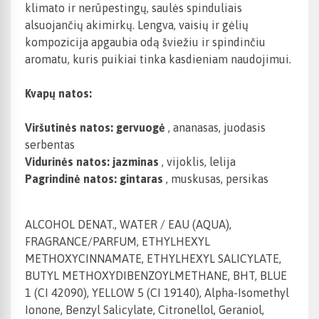
klimato ir nerūpestingų, saulės spinduliais
alsuojančių akimirkų. Lengva, vaisių ir gėlių
kompozicija apgaubia odą šviežiu ir spindinčiu
aromatu, kuris puikiai tinka kasdieniam naudojimui.
Kvapų natos:
Viršutinės natos: gervuogė
, ananasas, juodasis
serbentas
Vidurinės natos: jazminas
, vijoklis, lelija
Pagrindinė natos: gintaras
, muskusas, persikas
ALCOHOL DENAT., WATER / EAU (AQUA),
FRAGRANCE/PARFUM, ETHYLHEXYL
METHOXYCINNAMATE, ETHYLHEXYL SALICYLATE,
BUTYL METHOXYDIBENZOYLMETHANE, BHT, BLUE
1 (CI 42090), YELLOW 5 (CI 19140), Alpha-Isomethyl
Ionone, Benzyl Salicylate, Citronellol, Geraniol,