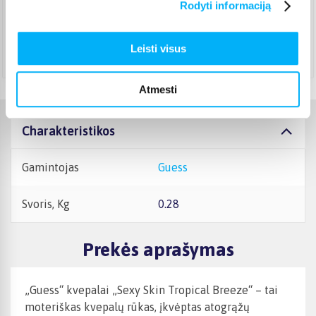
Rodyti informaciją
Pristato ir šeštadienį
Rugpjūtis 14d. - Rugpjūtis 20d.
Atsiėmimas Veiverių g. 171, Kaunas
(
1,99 €
)
Leisti visus
Rugpjūtis 14d. - Rugpjūtis 20d.
Atmesti
Charakteristikos
Gamintojas
Guess
Svoris, Kg
0.28
Prekės aprašymas
„Guess“ kvepalai „Sexy Skin Tropical Breeze“ – tai
moteriškas kvepalų rūkas, įkvėptas atogrąžų