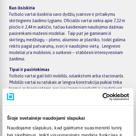
Kuo išsiskiria
Futbolo vartai išsiskiria savo dydžių įvairove ir pritaikymu
skirtingiems žaidimo lygiams. Oficialūs vartai siekia apie 7,32 m
pločio ir 2,44 m aukščio, tačiau kasdieniam naudojimui dažniau
pasirenkami mažesni modeliai . Taip pat jie gaminami iš
skirtingų medžiagų – plieno, aliuminio ar plastiko, todėl galima
rinktis pagal patvarumą, svorį ir naudojimo vietą . Lengvesni
modeliai yra mobilesni, o sunkesni – stabilesni intensyvesniam
žaidimui.
Tipai ir pasirinkimas
Futbolo vartai gali būti mobilūs, sulankstomi arba stacionarūs.
Mobilūs vartai su ratukais ar lengva konstrukcija puikiai tinka
kiemui ar treniruotėms, nes juos lengva perkelti ir sandėliuoti.
Sulankstomi modeliai dažnai pasirenkami vaikams ar
laisvalaikiui, nes juos galima greitai surinkti ir išardyti.
Stacionarūs vartai yra tvirtesni, dažniausiai montuojami
ilgesniam naudojimui ir labiau tinka intensyviam žaidimui.
Šioje svetainėje naudojami slapukai
Renkantis svarbu atsižvelgti į dydį, medžiagą, stabilumą ir
naudojimo vietą – mažesnei erdvei pakaks kompaktiško
Naudojame slapukus, kad galėtume suasmeninti turinį
varianto, o rimtesniam žaidimui verta rinktis didesnius ir
bei skelbimus, teikti visuomeninės medijos funkcijas ir