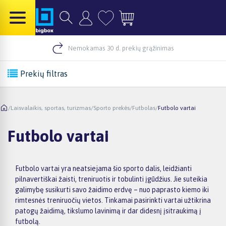
Nemokamas 30 d. prekių grąžinimas
Prekių filtras
/
Laisvalaikis, sportas, turizmas
/
Sporto prekės
/
Futbolas
/
Futbolo vartai
Futbolo vartai
Futbolo vartai yra neatsiejama šio sporto dalis, leidžianti
pilnavertiškai žaisti, treniruotis ir tobulinti įgūdžius. Jie suteikia
galimybę susikurti savo žaidimo erdvę – nuo paprasto kiemo iki
rimtesnės treniruočių vietos. Tinkamai pasirinkti vartai užtikrina
patogų žaidimą, tikslumo lavinimą ir dar didesnį įsitraukimą į
futbolą.