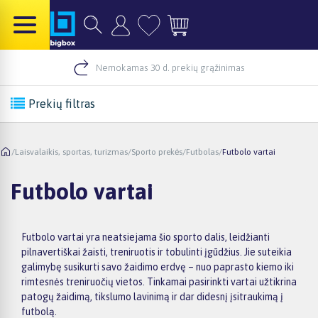
Nemokamas 30 d. prekių grąžinimas
Prekių filtras
/
Laisvalaikis, sportas, turizmas
/
Sporto prekės
/
Futbolas
/
Futbolo vartai
Futbolo vartai
Futbolo vartai yra neatsiejama šio sporto dalis, leidžianti
pilnavertiškai žaisti, treniruotis ir tobulinti įgūdžius. Jie suteikia
galimybę susikurti savo žaidimo erdvę – nuo paprasto kiemo iki
rimtesnės treniruočių vietos. Tinkamai pasirinkti vartai užtikrina
patogų žaidimą, tikslumo lavinimą ir dar didesnį įsitraukimą į
futbolą.