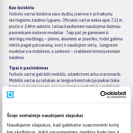
Kuo išsiskiria
Futbolo vartai išsiskiria savo dydžių įvairove ir pritaikymu
skirtingiems žaidimo lygiams. Oficialūs vartai siekia apie 7,32 m
pločio ir 2,44 m aukščio, tačiau kasdieniam naudojimui dažniau
pasirenkami mažesni modeliai . Taip pat jie gaminami iš
skirtingų medžiagų – plieno, aliuminio ar plastiko, todėl galima
rinktis pagal patvarumą, svorį ir naudojimo vietą . Lengvesni
modeliai yra mobilesni, o sunkesni – stabilesni intensyvesniam
žaidimui.
Tipai ir pasirinkimas
Futbolo vartai gali būti mobilūs, sulankstomi arba stacionarūs.
Mobilūs vartai su ratukais ar lengva konstrukcija puikiai tinka
kiemui ar treniruotėms, nes juos lengva perkelti ir sandėliuoti.
Sulankstomi modeliai dažnai pasirenkami vaikams ar
laisvalaikiui, nes juos galima greitai surinkti ir išardyti.
Stacionarūs vartai yra tvirtesni, dažniausiai montuojami
ilgesniam naudojimui ir labiau tinka intensyviam žaidimui.
Šioje svetainėje naudojami slapukai
Renkantis svarbu atsižvelgti į dydį, medžiagą, stabilumą ir
naudojimo vietą – mažesnei erdvei pakaks kompaktiško
Naudojame slapukus, kad galėtume suasmeninti turinį
varianto, o rimtesniam žaidimui verta rinktis didesnius ir
bei skelbimus, teikti visuomeninės medijos funkcijas ir