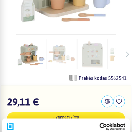
Prekės kodas
5562541
29,11 €
Į KREPŠELĮ