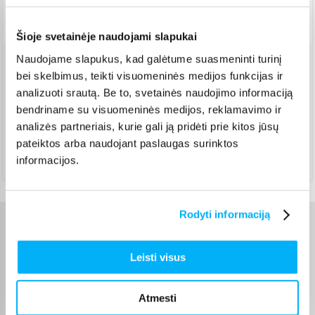
Pristatymas Lietuvoje: 5-7 d.d.
Šioje svetainėje naudojami slapukai
Naudojame slapukus, kad galėtume suasmeninti turinį
Venipak kurjeris
(
2,99 €
)
bei skelbimus, teikti visuomeninės medijos funkcijas ir
Rugpjūtis 14d. - Rugpjūtis 18d.
analizuoti srautą. Be to, svetainės naudojimo informaciją
bendriname su visuomeninės medijos, reklamavimo ir
DPD kurjeris
(
3,99 €
)
analizės partneriais, kurie gali ją pridėti prie kitos jūsų
Rugpjūtis 14d. - Rugpjūtis 18d.
pateiktos arba naudojant paslaugas surinktos
Atsiėmimas Veiverių g. 171, Kaunas
(
1,99 €
)
informacijos.
Rugpjūtis 14d. - Rugpjūtis 18d.
Rodyti informaciją
Charakteristikos
Leisti visus
Gamintojas
Little Dutch
Atmesti
Prekė yra sertifikuota ir
atitinka Europos Sąjungos