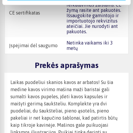
reikalavimus žaislams. CE
žymą rasite ant pakuotės.
CE sertifikatas
Išsaugokite gamintojo ir
importuotojo rekvizitus
ateičiai. Jie nurodyti ant
pakuotės.
Netinka vaikams iki 3
Įspėjimai dėl saugumo
metų
Prekės aprašymas
Laikas puodeliui skanios kavos ar arbatos! Su šia
medine kavos virimo mašina maži baristai gali
sumalti kavos pupeles, įdėti kavos kapsules ir
maišyti gėrimą šaukšteliu. Komplekte yra dvi
puodeliai, du šaukšteliai, pieno ąsotėlis, pieno
pakeliai ir net kapučino šablonai, kad patirtis būtų
kaip tikroje kavinėje. Mašinos gale puikuojasi
linksmos iliustracijos. Puikiai tinka derinti su