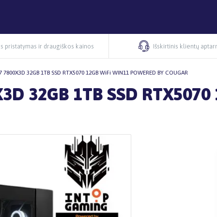
s pristatymas ir draugiškos kainos
Išskirtinis klientų apta
7 7800X3D 32GB 1TB SSD RTX5070 12GB WiFi WIN11 POWERED BY COUGAR
3D 32GB 1TB SSD RTX5070 