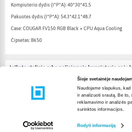
Kompiuterio dydis (I*P*A): 40*30*41.5
Pakuotės dydis (I*P*A): 54.3*42.1*48.7
Case: COUGAR FV150 RGB Black + CPU Aqua Cooling
Čipsetas: B650
Ieškote stalinio arba nešiojamojo kompiuterio ar j
Šioje svetainėje naudojam
Naudojame slapukus, kad g
ir analizuoti srautą. Be t
reklamavimo ir analizės par
surinktos informacijos.
Rodyti informaciją