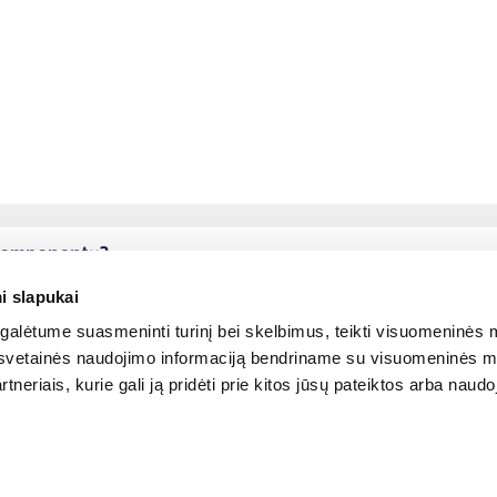
ų komponentų?
i slapukai
alėtume suasmeninti turinį bei skelbimus, teikti visuomeninės m
o, svetainės naudojimo informaciją bendriname su visuomeninės m
tneriais, kurie gali ją pridėti prie kitos jūsų pateiktos arba naud
© 2012-
2026
BIGBOX.LT