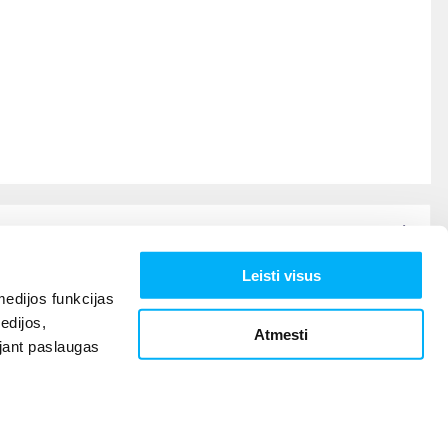
Leisti visus
edijos funkcijas
edijos,
Atmesti
ojant paslaugas