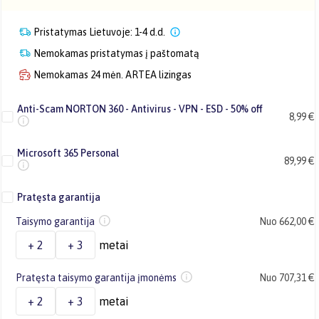
Pristatymas Lietuvoje: 1-4 d.d.
Nemokamas pristatymas į paštomatą
Nemokamas 24 mėn. ARTEA lizingas
Anti-Scam NORTON 360 - Antivirus - VPN - ESD - 50% off
8,99 €
Microsoft 365 Personal
89,99 €
Pratęsta garantija
Taisymo garantija
Nuo 662,00 €
+ 2
+ 3
metai
Pratęsta taisymo garantija įmonėms
Nuo 707,31 €
+ 2
+ 3
metai