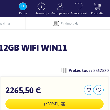
Kalba
Informacija
Mano paskyra
Mano norai
Krepšelis
rnavimas
Pirkimo gidai
12GB WiFi WIN11
Prekės kodas
5562520
2265,50 €
Į KREPŠELĮ