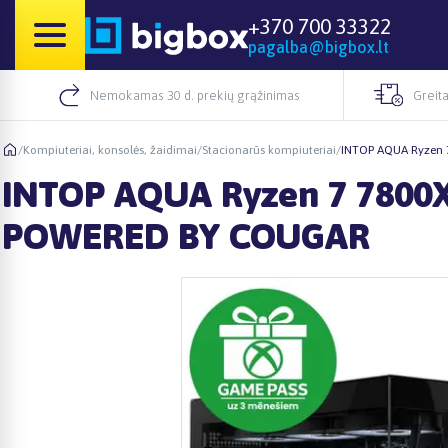
+370 700 33322
pagalba@bigbox.lt
Nemokamas 30 d. prekių grąžinimas
Greita
/
Kompiuteriai, konsolės, žaidimai
/
Stacionarūs kompiuteriai
/
INTOP AQUA Ryzen 
INTOP AQUA Ryzen 7 7800X
POWERED BY COUGAR