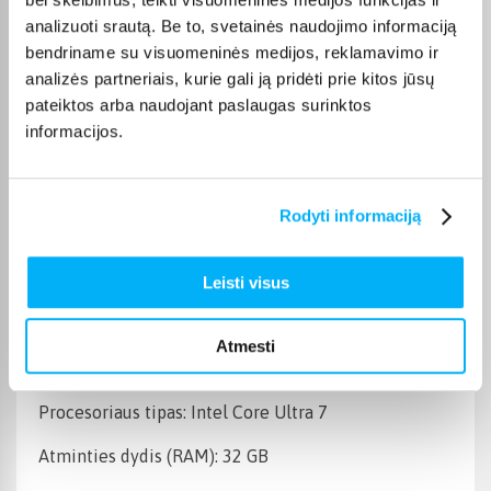
Operacinė sistema
Windows 11 Home
analizuoti srautą. Be to, svetainės naudojimo informaciją
bendriname su visuomeninės medijos, reklamavimo ir
analizės partneriais, kurie gali ją pridėti prie kitos jūsų
Kietojo disko talpa
1 TB
pateiktos arba naudojant paslaugas surinktos
Operatyvioji atmintis,
informacijos.
32 GB
RAM
Vaizdo plokštė
NVIDIA GeForce RTX 5070
Rodyti informaciją
Kompiuterio procesoriaus
Intel
tipas
Leisti visus
Prekės aprašymas
Atmesti
Procesoriaus tipas: Intel Core Ultra 7
Atminties dydis (RAM): 32 GB