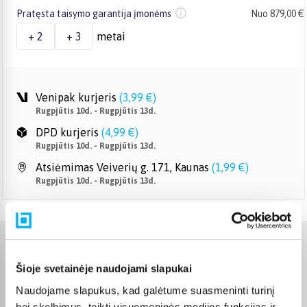
Pratęsta taisymo garantija įmonėms
Nuo 879,00 €
+ 2
+ 3
metai
Venipak kurjeris
(
3,99 €
)
Rugpjūtis 10d. - Rugpjūtis 13d.
DPD kurjeris
(
4,99 €
)
Rugpjūtis 10d. - Rugpjūtis 13d.
Atsiėmimas Veiverių g. 171, Kaunas
(
1,99 €
)
Rugpjūtis 10d. - Rugpjūtis 13d.
Charakteristikos
Šioje svetainėje naudojami slapukai
Gamintojas
INTOP
Naudojame slapukus, kad galėtume suasmeninti turinį
bei skelbimus, teikti visuomeninės medijos funkcijas ir