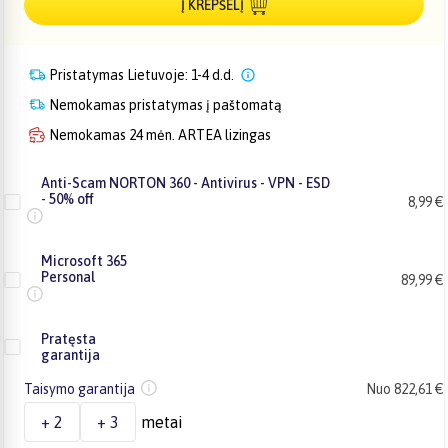
Į KREPŠELĮ
Pristatymas Lietuvoje: 1-4 d.d.
Nemokamas pristatymas į paštomatą
Nemokamas 24 mėn. ARTEA lizingas
Anti-Scam NORTON 360 - Antivirus - VPN - ESD
- 50% off
8,99 €
Microsoft 365
Personal
89,99 €
Pratęsta
garantija
Taisymo garantija
Nuo 822,61 €
+ 2
+ 3
metai