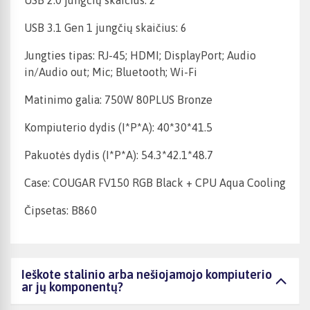
USB 2.0 jungčių skaičius: 2
USB 3.1 Gen 1 jungčių skaičius: 6
Jungties tipas: RJ-45; HDMI; DisplayPort; Audio
in/Audio out; Mic; Bluetooth; Wi-Fi
Matinimo galia: 750W 80PLUS Bronze
Kompiuterio dydis (I*P*A): 40*30*41.5
Pakuotės dydis (I*P*A): 54.3*42.1*48.7
Case: COUGAR FV150 RGB Black + CPU Aqua Cooling
Čipsetas: B860
Ieškote stalinio arba nešiojamojo kompiuterio
ar jų komponentų?