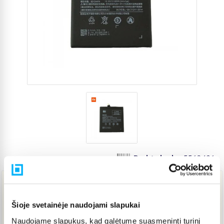
Prekės kodas
5562496
18,72 €
Šioje svetainėje naudojami slapukai
Naudojame slapukus, kad galėtume suasmeninti turinį