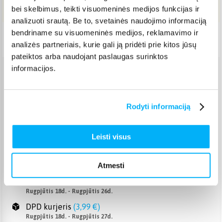
Į KREPŠELĮ
bei skelbimus, teikti visuomeninės medijos funkcijas ir
analizuoti srautą. Be to, svetainės naudojimo informaciją
bendriname su visuomeninės medijos, reklamavimo ir
Pristatymas Lietuvoje: 7-14 d.d.
analizės partneriais, kurie gali ją pridėti prie kitos jūsų
pateiktos arba naudojant paslaugas surinktos
informacijos.
Venipak paštomatas
(
2,39 €
)
Pristato ir šeštadienį
Rugpjūtis 18d. - Rugpjūtis 26d.
Rodyti informaciją
Venipak kurjeris
(
2,99 €
)
Rugpjūtis 18d. - Rugpjūtis 27d.
Leisti visus
Omniva paštomatas
(
2,39 €
)
Pristato ir šeštadienį
Rugpjūtis 18d. - Rugpjūtis 26d.
Atmesti
Smartposti paštomatas
(
2,19 €
)
Pristato ir šeštadienį
Rugpjūtis 18d. - Rugpjūtis 26d.
DPD kurjeris
(
3,99 €
)
Rugpjūtis 18d. - Rugpjūtis 27d.