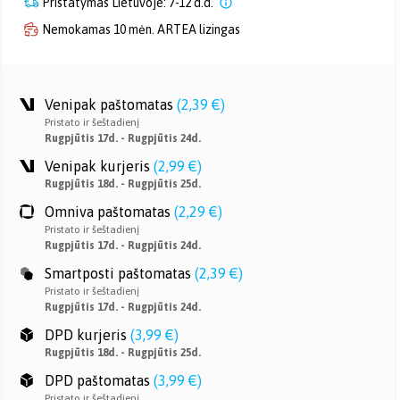
Pristatymas Lietuvoje: 7-12 d.d.
Nemokamas 10 mėn. ARTEA lizingas
Venipak paštomatas
(
2,39 €
)
Pristato ir šeštadienį
Rugpjūtis 17d. - Rugpjūtis 24d.
Venipak kurjeris
(
2,99 €
)
Rugpjūtis 18d. - Rugpjūtis 25d.
Omniva paštomatas
(
2,29 €
)
Pristato ir šeštadienį
Rugpjūtis 17d. - Rugpjūtis 24d.
Smartposti paštomatas
(
2,39 €
)
Pristato ir šeštadienį
Rugpjūtis 17d. - Rugpjūtis 24d.
DPD kurjeris
(
3,99 €
)
Rugpjūtis 18d. - Rugpjūtis 25d.
DPD paštomatas
(
3,99 €
)
Pristato ir šeštadienį