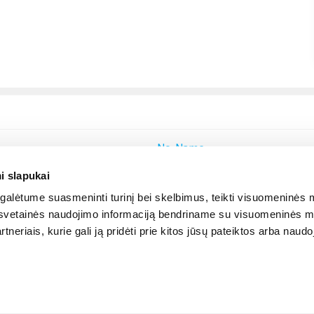
No-Name
i slapukai
alėtume suasmeninti turinį bei skelbimus, teikti visuomeninės m
o, svetainės naudojimo informaciją bendriname su visuomeninės m
tneriais, kurie gali ją pridėti prie kitos jūsų pateiktos arba naud
© 2012-
2026
BIGBOX.LT