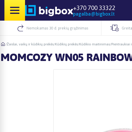
+370 700 33322
pagalba@bigbox.lt
Nemokamas 30 d. prekių grąžinimas
Greita
/
Žaislai, vaikų ir kūdikių prekės
/
Kūdikių prekės
/
Kūdikio maitinimas
/
Pientraukiai i
MOMCOZY WN05 RAINBOW 