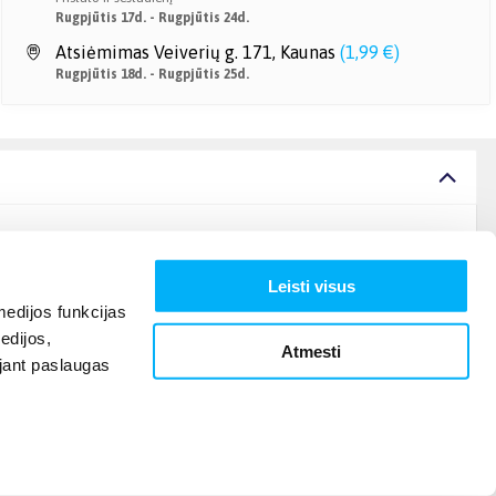
Rugpjūtis 17d. - Rugpjūtis 24d.
Atsiėmimas Veiverių g. 171, Kaunas
(
1,99 €
)
Rugpjūtis 18d. - Rugpjūtis 25d.
Leisti visus
edijos funkcijas
edijos,
Atmesti
ojant paslaugas