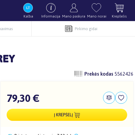
Kalba
Informacija
Mano paskyra
Mano norai
Krepšelis
rnavimas
Pirkimo gidai
REY
Prekės kodas
5562426
79,30 €
Į KREPŠELĮ