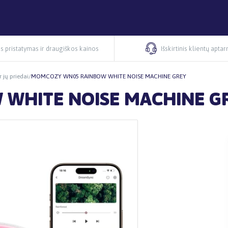
s pristatymas ir draugiškos kainos
Išskirtinis klientų apta
r jų priedai
/
MOMCOZY WN05 RAINBOW WHITE NOISE MACHINE GREY
WHITE NOISE MACHINE G