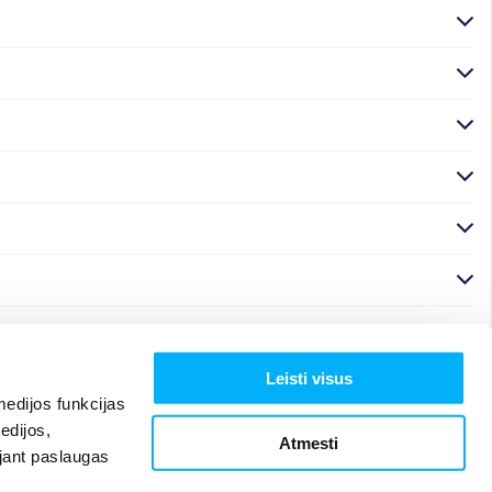
Leisti visus
edijos funkcijas
edijos,
Atmesti
ojant paslaugas