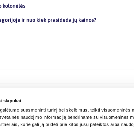
o kolonėlės
egorijoje ir nuo kiek prasideda jų kainos?
i slapukai
alėtume suasmeninti turinį bei skelbimus, teikti visuomeninės m
o, svetainės naudojimo informaciją bendriname su visuomeninės m
tneriais, kurie gali ją pridėti prie kitos jūsų pateiktos arba naud