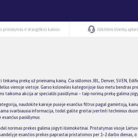
s pristatymas ir draugiškos kainos
Išskirtinis klientų apta
tinkamą prekę už prieinamą kainą. Čia siūlomos JBL, Denver, SVEN, Edifie
modelius vienoje vietoje. Garso kolonėlės kategorijoje šiuo metu bendras pr
s taikoma akcija ar specialūs pasiūlymai – taip norimą prekę galima įsigyt
goriją, naudokite kairėje pusėje esančius filtrus pagal gamintoją, kainą,
iama svarbiausia informacija, todėl galite greitai įvertinti techninius duom
e esančius pasiūlymus.
l norimas prekes galima įsigyti išsimokėtinai. Pristatymas visoje Lietu
andėlyje esančios prekės paprastai pristatomos per 1–2 darbo dienas, o t