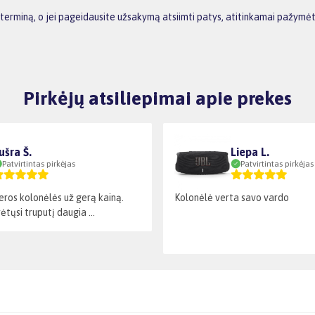
terminą, o jei pageidausite užsakymą atsiimti patys, atitinkamai pažymėt
Pirkėjų atsiliepimai apie prekes
ušra Š.
Liepa L.
Patvirtintas pirkėjas
Patvirtintas pirkėjas
Geros kolonėlės už gerą kainą.
Kolonėlė verta savo vardo
ėtųsi truputį daugia ...