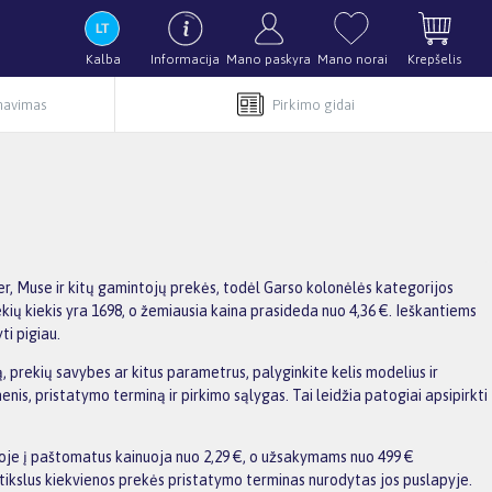
Kalba
Informacija
Mano paskyra
Mano norai
Krepšelis
rnavimas
Pirkimo gidai
r, Muse ir kitų gamintojų prekės, todėl Garso kolonėlės kategorijos
ekių kiekis yra 1698, o žemiausia kaina prasideda nuo 4,36 €. Ieškantiems
i pigiau.
 prekių savybes ar kitus parametrus, palyginkite kelis modelius ir
enis, pristatymo terminą ir pirkimo sąlygas. Tai leidžia patogiai apsipirkti
voje į paštomatus kainuoja nuo 2,29 €, o užsakymams nuo 499 €
ikslus kiekvienos prekės pristatymo terminas nurodytas jos puslapyje.