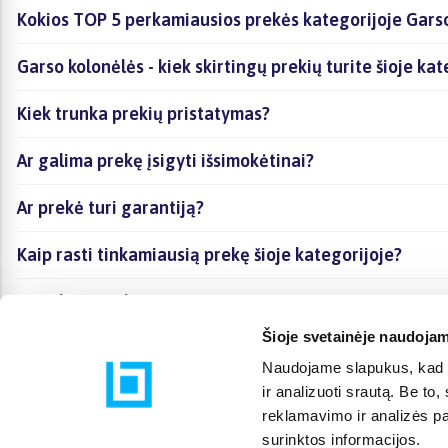
Kokios TOP 5 perkamiausios prekės kategorijoje Gars
Garso kolonėlės - kiek skirtingų prekių turite šioje kat
Kiek trunka prekių pristatymas?
Ar galima prekę įsigyti išsimokėtinai?
Ar prekė turi garantiją?
Kaip rasti tinkamiausią prekę šioje kategorijoje?
Ar galima prekę atsiimti vietoje?
Šioje svetainėje naudojam
Naudojame slapukus, kad g
ir analizuoti srautą. Be t
reklamavimo ir analizės par
surinktos informacijos.