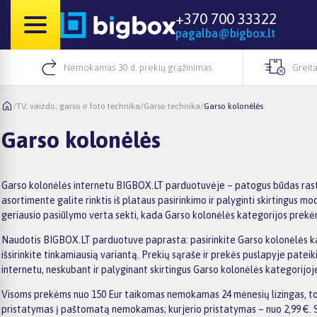
+370 700 33322
pagalba@bigbox.lt
Nemokamas 30 d. prekių grąžinimas
Greita
/
TV, vaizdo, garso ir foto technika
/
Garso technika
/
Garso kolonėlės
Garso kolonėlės
Garso kolonėlės internetu BIGBOX.LT parduotuvėje – patogus būdas rasti 
asortimente galite rinktis iš plataus pasirinkimo ir palyginti skirtingus 
geriausio pasiūlymo verta sekti, kada Garso kolonėlės kategorijos prekėm
Naudotis BIGBOX.LT parduotuve paprasta: pasirinkite Garso kolonėlės kate
išsirinkite tinkamiausią variantą. Prekių sąraše ir prekės puslapyje pateik
internetu, neskubant ir palyginant skirtingus Garso kolonėlės kategorijoj
Visoms prekėms nuo 150 Eur taikomas nemokamas 24 mėnesių lizingas, todė
pristatymas į paštomatą nemokamas; kurjerio pristatymas – nuo 2,99 €. S