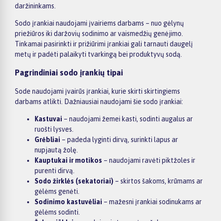
daržininkams.
Sodo įrankiai naudojami įvairiems darbams – nuo gėlynų
priežiūros iki daržovių sodinimo ar vaismedžių genėjimo.
Tinkamai pasirinkti ir prižiūrimi įrankiai gali tarnauti daugelį
metų ir padėti palaikyti tvarkingą bei produktyvų sodą.
Pagrindiniai sodo įrankių tipai
Sode naudojami įvairūs įrankiai, kurie skirti skirtingiems
darbams atlikti. Dažniausiai naudojami šie sodo įrankiai:
Kastuvai
– naudojami žemei kasti, sodinti augalus ar
ruošti lysves.
Grėbliai
– padeda lyginti dirvą, surinkti lapus ar
nupjautą žolę.
Kauptukai ir motikos
– naudojami ravėti piktžoles ir
purenti dirvą.
Sodo žirklės (sekatoriai)
– skirtos šakoms, krūmams ar
gėlėms genėti.
Sodinimo kastuvėliai
– mažesni įrankiai sodinukams ar
gėlėms sodinti.