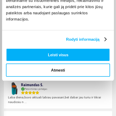
bendriname su visuomeninės medijos, reklamavimo ir
analizės partneriais, kurie gali ją pridėti prie kitos jūsų
Bigbox
pateiktos arba naudojant paslaugas surinktos
Sodo įrankius galite patogiai įsigyti internetu. Taip pat prekes
informacijos.
galite atsiimti
Kaune, parduotuvėje Veiverių g. 171
. Pirkėjams
Lietuvoje siūlomas ir patogus
nemokamas lizingas iki 24
mėnesių
, todėl norimus sodo įrankius galite įsigyti dar
patogiau.
Rodyti informaciją
Leisti visus
Pirkėjų atsiliepimai apie prekes
Atmesti
Raimundas Š.
Patvirtintas pirkėjas
Laba diena,buvo aktuali labiau pavasari,bet dabar jau turiu ir tikrai
naudosiu n ...