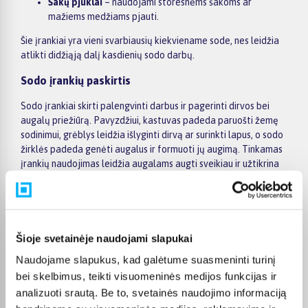
Šakų pjūklai
– naudojami storesnėms šakoms ar
mažiems medžiams pjauti.
Šie įrankiai yra vieni svarbiausių kiekviename sode, nes leidžia
atlikti didžiąją dalį kasdienių sodo darbų.
Sodo įrankių paskirtis
Sodo įrankiai skirti palengvinti darbus ir pagerinti dirvos bei
augalų priežiūrą. Pavyzdžiui, kastuvas padeda paruošti žemę
sodinimui, grėblys leidžia išlyginti dirvą ar surinkti lapus, o sodo
žirklės padeda genėti augalus ir formuoti jų augimą. Tinkamas
įrankių naudojimas leidžia augalams augti sveikiau ir užtikrina
geresnį derlių.
Kaip pasirinkti sodo įrankius
Renkantis sodo įrankius svarbu atsižvelgti į jų kokybę,
Šioje svetainėje naudojami slapukai
patogumą ir paskirtį. Patvarūs metaliniai įrankiai su
ergonomiškomis rankenomis yra patogesni naudoti ir tarnauja
Naudojame slapukus, kad galėtume suasmeninti turinį
ilgiau. Taip pat verta rinktis įrankius, kurie atitinka planuojamus
bei skelbimus, teikti visuomeninės medijos funkcijas ir
darbus – mažiems gėlynams pakanka rankinių įrankių, o
analizuoti srautą. Be to, svetainės naudojimo informaciją
didesniems sodams gali prireikti ir galingesnės sodo technikos.