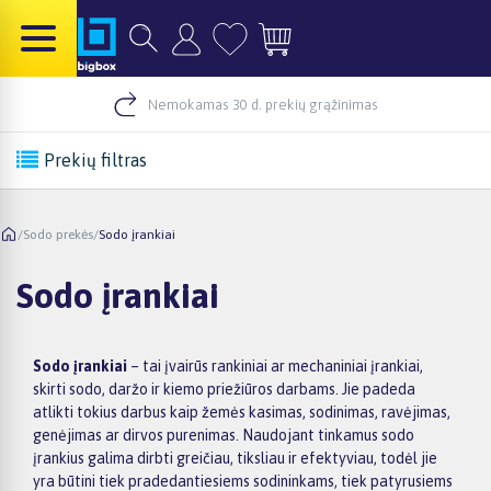
Nemokamas 30 d. prekių grąžinimas
Prekių filtras
/
Sodo prekės
/
Sodo įrankiai
Sodo įrankiai
Sodo įrankiai
– tai įvairūs rankiniai ar mechaniniai įrankiai,
skirti sodo, daržo ir kiemo priežiūros darbams. Jie padeda
atlikti tokius darbus kaip žemės kasimas, sodinimas, ravėjimas,
genėjimas ar dirvos purenimas. Naudojant tinkamus sodo
įrankius galima dirbti greičiau, tiksliau ir efektyviau, todėl jie
yra būtini tiek pradedantiesiems sodininkams, tiek patyrusiems