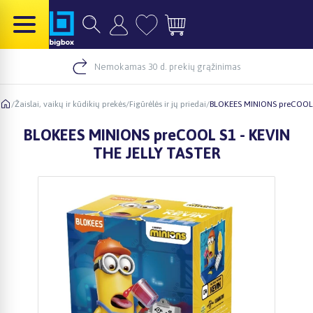
Nemokamas 30 d. prekių grąžinimas
/
Žaislai, vaikų ir kūdikių prekės
/
Figūrėlės ir jų priedai
/
BLOKEES MINIONS preCOOL 
BLOKEES MINIONS preCOOL S1 - KEVIN
THE JELLY TASTER