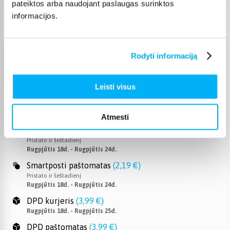
pateiktos arba naudojant paslaugas surinktos
informacijos.
Pristatymas Lietuvoje: 7-12 d.d.
Rodyti informaciją
Venipak paštomatas
(
2,39 €
)
Pristato ir šeštadienį
Leisti visus
Rugpjūtis 18d. - Rugpjūtis 24d.
Venipak kurjeris
(
2,99 €
)
Rugpjūtis 18d. - Rugpjūtis 25d.
Atmesti
Omniva paštomatas
(
2,39 €
)
Pristato ir šeštadienį
Rugpjūtis 18d. - Rugpjūtis 24d.
Smartposti paštomatas
(
2,19 €
)
Pristato ir šeštadienį
Rugpjūtis 18d. - Rugpjūtis 24d.
DPD kurjeris
(
3,99 €
)
Rugpjūtis 18d. - Rugpjūtis 25d.
DPD paštomatas
(
3,99 €
)