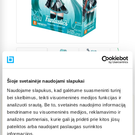
Šioje svetainėje naudojami slapukai
Prekės kodas
5562291
Naudojame slapukus, kad galėtume suasmeninti turinį
bei skelbimus, teikti visuomeninės medijos funkcijas ir
analizuoti srautą. Be to, svetainės naudojimo informaciją
35,40 €
bendriname su visuomeninės medijos, reklamavimo ir
analizės partneriais, kurie gali ją pridėti prie kitos jūsų
pateiktos arba naudojant paslaugas surinktos
IŠPARDUOTA
informacijos.