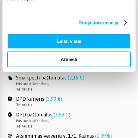
Venipak paštomatas
(
2,39 €
)
Rodyti informaciją
Pristato ir šeštadienį
Teirautis
Venipak kurjeris
(
2,99 €
)
Leisti visus
Teirautis
Omniva paštomatas
(
2,39 €
)
Atmesti
Pristato ir šeštadienį
Teirautis
Smartposti paštomatas
(
2,19 €
)
Pristato ir šeštadienį
Teirautis
DPD kurjeris
(
3,99 €
)
Teirautis
DPD paštomatas
(
3,99 €
)
Pristato ir šeštadienį
Teirautis
Atsiėmimas Veiverių g. 171, Kaunas
(
1,99 €
)