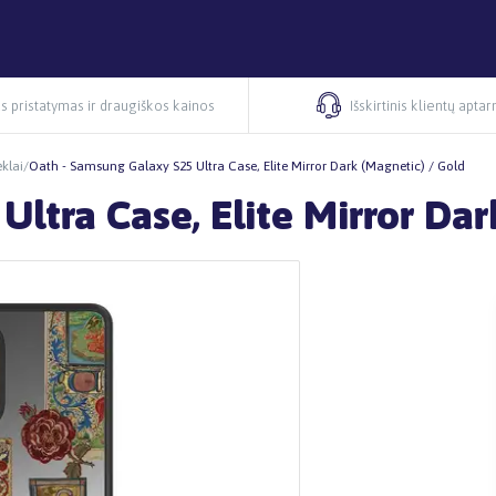
s pristatymas ir draugiškos kainos
Išskirtinis klientų apta
klai
/
Oath - Samsung Galaxy S25 Ultra Case, Elite Mirror Dark (Magnetic) / Gold
ltra Case, Elite Mirror Dar