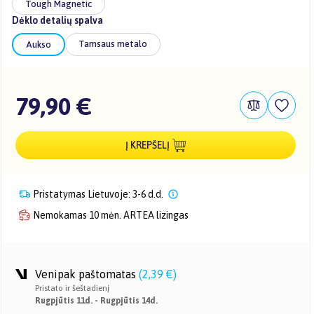
Tough Magnetic
Dėklo detalių spalva
Tamsaus metalo
Aukso
79,90 €
Į KREPŠELĮ
Pristatymas Lietuvoje: 3-6 d.d.
Nemokamas 10 mėn. ARTEA lizingas
Venipak paštomatas
(
2,39 €
)
Pristato ir šeštadienį
Rugpjūtis 11d. - Rugpjūtis 14d.