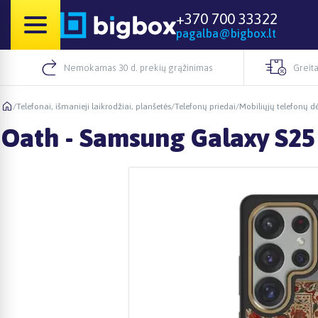
+370 700 33322
pagalba@bigbox.lt
Nemokamas 30 d. prekių grąžinimas
Greita
/
Telefonai, išmanieji laikrodžiai, planšetės
/
Telefonų priedai
/
Mobiliųjų telefonų dė
Oath - Samsung Galaxy S25 U