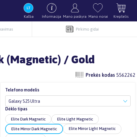
Kalba
Informacija
Mano paskyra
Mano norai
Krepšelis
rnavimas
Pirkimo gidai
k (Magnetic) / Gold
Prekės kodas
5562262
Telefono modelis
Galaxy S25 Ultra
Dėklo tipas
Elite Dark Magnetic
Elite Light Magnetic
Elite Mirror Light Magnetic
Elite Mirror Dark Magnetic