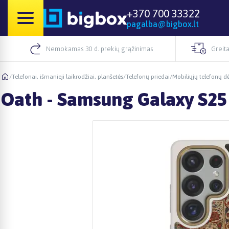
+370 700 33322
pagalba@bigbox.lt
Nemokamas 30 d. prekių grąžinimas
Greita
/
Telefonai, išmanieji laikrodžiai, planšetės
/
Telefonų priedai
/
Mobiliųjų telefonų dė
Oath - Samsung Galaxy S25 U