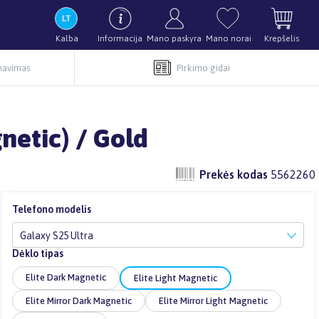
Kalba
Informacija
Mano paskyra
Mano norai
Krepšelis
rnavimas
Pirkimo gidai
netic) / Gold
Prekės kodas
5562260
Telefono modelis
Galaxy S25 Ultra
Dėklo tipas
Elite Dark Magnetic
Elite Light Magnetic
Elite Mirror Dark Magnetic
Elite Mirror Light Magnetic