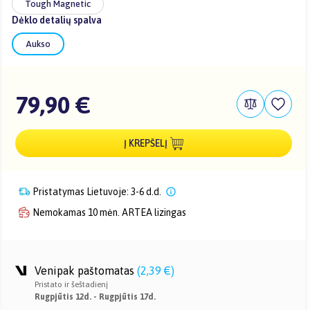
Tough Magnetic
Dėklo detalių spalva
Aukso
79,90 €
Į KREPŠELĮ
Pristatymas Lietuvoje: 3-6 d.d.
Nemokamas 10 mėn. ARTEA lizingas
Venipak paštomatas
(
2,39 €
)
Pristato ir šeštadienį
Rugpjūtis 12d. - Rugpjūtis 17d.