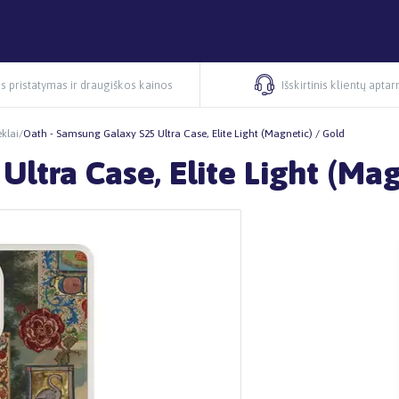
s pristatymas ir draugiškos kainos
Išskirtinis klientų apta
klai
/
Oath - Samsung Galaxy S25 Ultra Case, Elite Light (Magnetic) / Gold
ltra Case, Elite Light (Mag