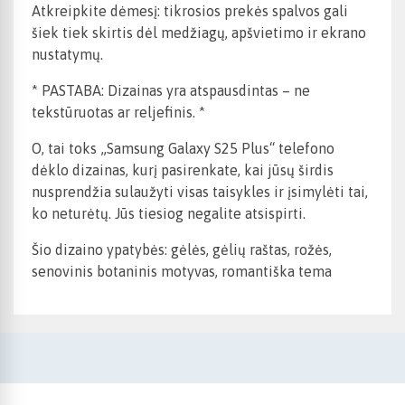
Atkreipkite dėmesį: tikrosios prekės spalvos gali
šiek tiek skirtis dėl medžiagų, apšvietimo ir ekrano
nustatymų.
* PASTABA: Dizainas yra atspausdintas – ne
tekstūruotas ar reljefinis. *
O, tai toks „Samsung Galaxy S25 Plus“ telefono
dėklo dizainas, kurį pasirenkate, kai jūsų širdis
nusprendžia sulaužyti visas taisykles ir įsimylėti tai,
ko neturėtų. Jūs tiesiog negalite atsispirti.
Šio dizaino ypatybės: gėlės, gėlių raštas, rožės,
senovinis botaninis motyvas, romantiška tema