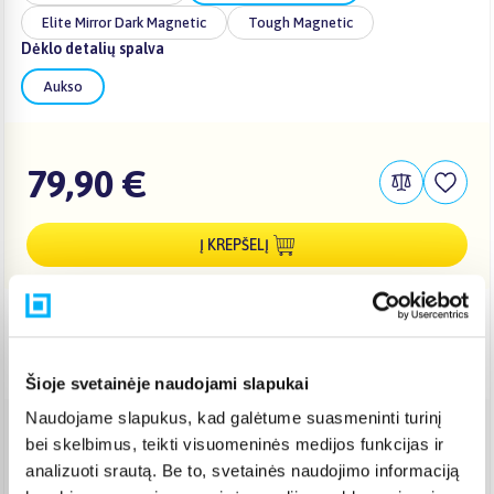
Elite Mirror Dark Magnetic
Tough Magnetic
Dėklo detalių spalva
Aukso
79,90 €
Į KREPŠELĮ
Pristatymas Lietuvoje: 3-6 d.d.
Nemokamas 10 mėn. ARTEA lizingas
Šioje svetainėje naudojami slapukai
Naudojame slapukus, kad galėtume suasmeninti turinį
bei skelbimus, teikti visuomeninės medijos funkcijas ir
Venipak paštomatas
(
2,39 €
)
analizuoti srautą. Be to, svetainės naudojimo informaciją
Pristato ir šeštadienį
Rugpjūtis 12d. - Rugpjūtis 17d.