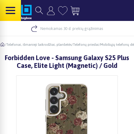
Nemokamas 30 d. prekių grąžinimas
/
Telefonai, išmanieji laikrodžiai, planšetės
/
Telefonų priedai
/
Mobiliųjų telefonų dė
Forbidden Love - Samsung Galaxy S25 Plus
Case, Elite Light (Magnetic) / Gold