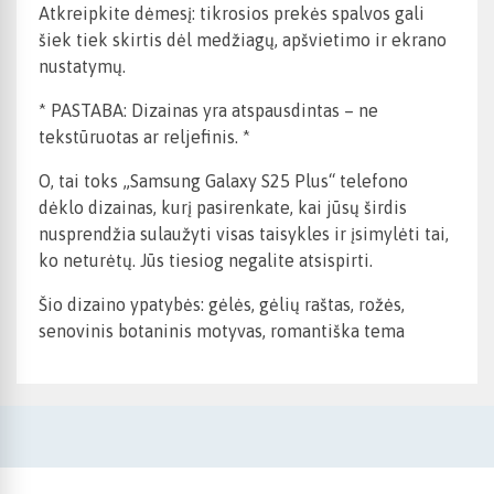
Atkreipkite dėmesį: tikrosios prekės spalvos gali
šiek tiek skirtis dėl medžiagų, apšvietimo ir ekrano
nustatymų.
* PASTABA: Dizainas yra atspausdintas – ne
tekstūruotas ar reljefinis. *
O, tai toks „Samsung Galaxy S25 Plus“ telefono
dėklo dizainas, kurį pasirenkate, kai jūsų širdis
nusprendžia sulaužyti visas taisykles ir įsimylėti tai,
ko neturėtų. Jūs tiesiog negalite atsispirti.
Šio dizaino ypatybės: gėlės, gėlių raštas, rožės,
senovinis botaninis motyvas, romantiška tema