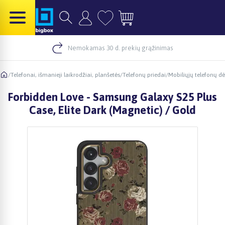
Nemokamas 30 d. prekių grąžinimas
/
Telefonai, išmanieji laikrodžiai, planšetės
/
Telefonų priedai
/
Mobiliųjų telefonų dė
Forbidden Love - Samsung Galaxy S25 Plus
Case, Elite Dark (Magnetic) / Gold