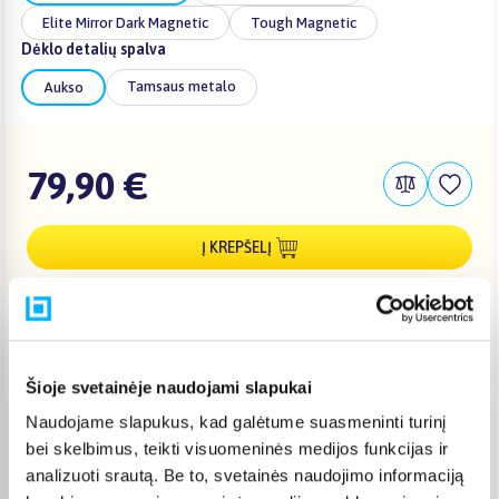
Elite Mirror Dark Magnetic
Tough Magnetic
Dėklo detalių spalva
Tamsaus metalo
Aukso
79,90 €
Į KREPŠELĮ
Pristatymas Lietuvoje: 3-6 d.d.
Nemokamas 10 mėn. ARTEA lizingas
Šioje svetainėje naudojami slapukai
Naudojame slapukus, kad galėtume suasmeninti turinį
bei skelbimus, teikti visuomeninės medijos funkcijas ir
Venipak paštomatas
(
2,39 €
)
analizuoti srautą. Be to, svetainės naudojimo informaciją
Pristato ir šeštadienį
Rugpjūtis 12d. - Rugpjūtis 17d.