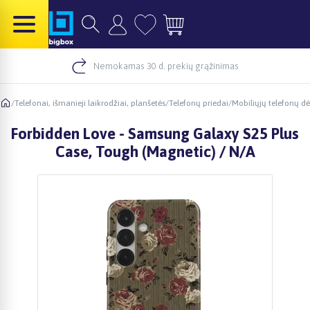
Nemokamas 30 d. prekių grąžinimas
/
Telefonai, išmanieji laikrodžiai, planšetės
/
Telefonų priedai
/
Mobiliųjų telefonų dė
Forbidden Love - Samsung Galaxy S25 Plus
Case, Tough (Magnetic) / N/A