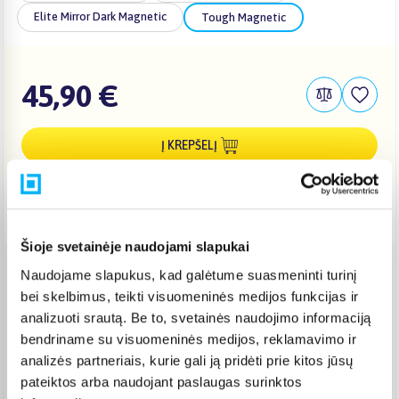
Elite Mirror Dark Magnetic
Tough Magnetic
45,90 €
Į KREPŠELĮ
Pristatymas Lietuvoje: 3-6 d.d.
Šioje svetainėje naudojami slapukai
Naudojame slapukus, kad galėtume suasmeninti turinį
Venipak paštomatas
(
2,39 €
)
bei skelbimus, teikti visuomeninės medijos funkcijas ir
Pristato ir šeštadienį
analizuoti srautą. Be to, svetainės naudojimo informaciją
Rugpjūtis 11d. - Rugpjūtis 14d.
bendriname su visuomeninės medijos, reklamavimo ir
Venipak kurjeris
(
2,99 €
)
analizės partneriais, kurie gali ją pridėti prie kitos jūsų
Rugpjūtis 12d. - Rugpjūtis 17d.
pateiktos arba naudojant paslaugas surinktos
Omniva paštomatas
(
2,29 €
)