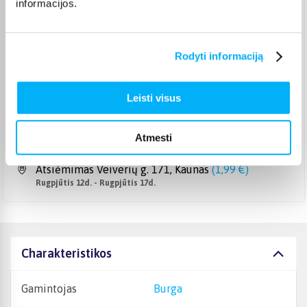
informacijos.
Pristato ir šeštadienį
Rugpjūtis 11d. - Rugpjūtis 14d.
Smartposti paštomatas
(
2,39 €
)
Pristato ir šeštadienį
Rodyti informaciją
Rugpjūtis 11d. - Rugpjūtis 14d.
DPD kurjeris
(
3,99 €
)
Leisti visus
Rugpjūtis 12d. - Rugpjūtis 17d.
DPD paštomatas
(
3,99 €
)
Pristato ir šeštadienį
Atmesti
Rugpjūtis 11d. - Rugpjūtis 14d.
Atsiėmimas Veiverių g. 171, Kaunas
(
1,99 €
)
Rugpjūtis 12d. - Rugpjūtis 17d.
Charakteristikos
Gamintojas
Burga