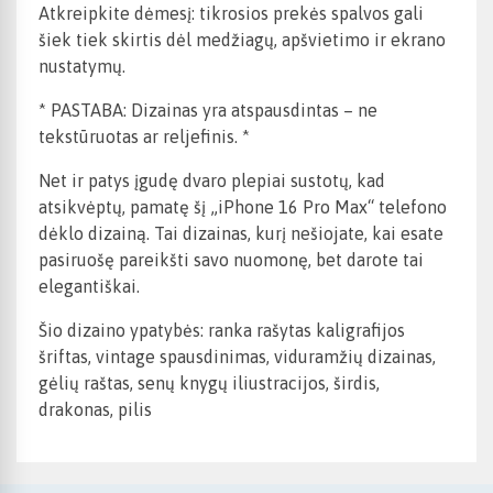
Atkreipkite dėmesį: tikrosios prekės spalvos gali
šiek tiek skirtis dėl medžiagų, apšvietimo ir ekrano
nustatymų.
* PASTABA: Dizainas yra atspausdintas – ne
tekstūruotas ar reljefinis. *
Net ir patys įgudę dvaro plepiai sustotų, kad
atsikvėptų, pamatę šį „iPhone 16 Pro Max“ telefono
dėklo dizainą. Tai dizainas, kurį nešiojate, kai esate
pasiruošę pareikšti savo nuomonę, bet darote tai
elegantiškai.
Šio dizaino ypatybės: ranka rašytas kaligrafijos
šriftas, vintage spausdinimas, viduramžių dizainas,
gėlių raštas, senų knygų iliustracijos, širdis,
drakonas, pilis