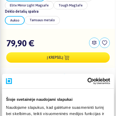
Elite Mirror Light Magsafe
Tough MagSafe
Dėklo detalių spalva
Tamsaus metalo
Aukso
79,90 €
Į KREPŠELĮ
Pristatymas Lietuvoje: 3-6 d.d.
Nemokamas 10 mėn. ARTEA lizingas
Šioje svetainėje naudojami slapukai
Venipak paštomatas
(
2,39 €
)
Naudojame slapukus, kad galėtume suasmeninti turinį
Pristato ir šeštadienį
bei skelbimus, teikti visuomeninės medijos funkcijas ir
Rugpjūtis 12d. - Rugpjūtis 17d.