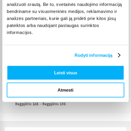
analizuoti srautą. Be to, svetainės naudojimo informaciją
Venipak kurjeris
(
2,99 €
)
bendriname su visuomeninės medijos, reklamavimo ir
Rugpjūtis 12d. - Rugpjūtis 17d.
analizės partneriais, kurie gali ją pridėti prie kitos jūsų
Omniva paštomatas
(
2,39 €
)
pateiktos arba naudojant paslaugas surinktos
Pristato ir šeštadienį
informacijos.
Rugpjūtis 12d. - Rugpjūtis 17d.
Smartposti paštomatas
(
2,19 €
)
Pristato ir šeštadienį
Rugpjūtis 12d. - Rugpjūtis 17d.
Rodyti informaciją
DPD kurjeris
(
3,99 €
)
Rugpjūtis 12d. - Rugpjūtis 17d.
Leisti visus
DPD paštomatas
(
3,99 €
)
Pristato ir šeštadienį
Rugpjūtis 12d. - Rugpjūtis 17d.
Atmesti
Atsiėmimas Veiverių g. 171, Kaunas
(
1,99 €
)
Rugpjūtis 12d. - Rugpjūtis 17d.