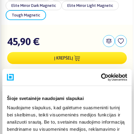
Elite Mirror Dark Magnetic
Elite Mirror Light Magnetic
Tough Magnetic
45,90 €
Į KREPŠELĮ
Pristatymas Lietuvoje: 3-6 d.d.
Šioje svetainėje naudojami slapukai
Venipak paštomatas
(
2,39 €
)
Naudojame slapukus, kad galėtume suasmeninti turinį
Pristato ir šeštadienį
bei skelbimus, teikti visuomeninės medijos funkcijas ir
Rugpjūtis 12d. - Rugpjūtis 17d.
analizuoti srautą. Be to, svetainės naudojimo informaciją
Venipak kurjeris
(
2,99 €
)
bendriname su visuomeninės medijos, reklamavimo ir
Rugpjūtis 12d. - Rugpjūtis 17d.