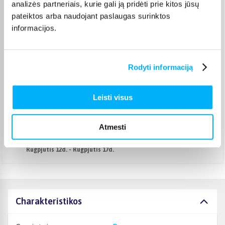
analizės partneriais, kurie gali ją pridėti prie kitos jūsų
Omniva paštomatas
(
2,39 €
)
pateiktos arba naudojant paslaugas surinktos
Pristato ir šeštadienį
informacijos.
Rugpjūtis 12d. - Rugpjūtis 17d.
Smartposti paštomatas
(
2,19 €
)
Pristato ir šeštadienį
Rugpjūtis 12d. - Rugpjūtis 17d.
Rodyti informaciją
DPD kurjeris
(
3,99 €
)
Rugpjūtis 12d. - Rugpjūtis 17d.
Leisti visus
DPD paštomatas
(
3,99 €
)
Pristato ir šeštadienį
Rugpjūtis 12d. - Rugpjūtis 17d.
Atmesti
Atsiėmimas Veiverių g. 171, Kaunas
(
1,99 €
)
Rugpjūtis 12d. - Rugpjūtis 17d.
Charakteristikos