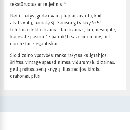
tekstūruotas ar reljefinis. *
Net ir patys įgudę dvaro plepiai sustotų, kad
atsikvėptų, pamatę šį „Samsung Galaxy S25“
telefono dėklo dizainą. Tai dizainas, kurį nešiojate,
kai esate pasiruošę pareikšti savo nuomonę, bet
darote tai elegantiškai.
Šio dizaino ypatybės: ranka rašytas kaligrafijos
šriftas, vintage spausdinimas, viduramžių dizainas,
gėlių raštas, senų knygų iliustracijos, širdis,
drakonas, pilis