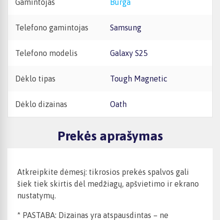
Gamintojas
Burga
Telefono gamintojas
Samsung
Telefono modelis
Galaxy S25
Dėklo tipas
Tough Magnetic
Dėklo dizainas
Oath
Prekės aprašymas
Atkreipkite dėmesį: tikrosios prekės spalvos gali
šiek tiek skirtis dėl medžiagų, apšvietimo ir ekrano
nustatymų.
* PASTABA: Dizainas yra atspausdintas – ne