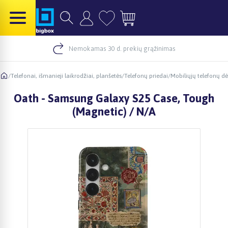
Nemokamas 30 d. prekių grąžinimas
/
Telefonai, išmanieji laikrodžiai, planšetės
/
Telefonų priedai
/
Mobiliųjų telefonų dė
Oath - Samsung Galaxy S25 Case, Tough
(Magnetic) / N/A