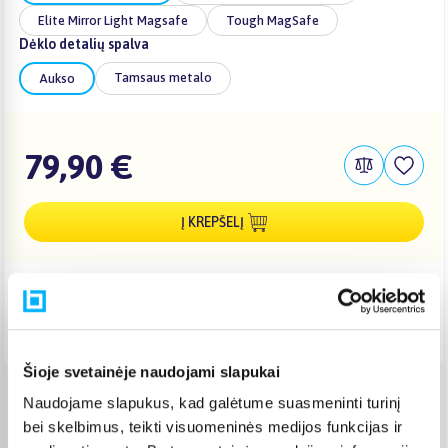
Elite Mirror Light Magsafe
Tough MagSafe
Dėklo detalių spalva
Tamsaus metalo
Aukso
79,90 €
Į KREPŠELĮ
Pristatymas Lietuvoje: 3-6 d.d.
Nemokamas 10 mėn. ARTEA lizingas
Šioje svetainėje naudojami slapukai
Naudojame slapukus, kad galėtume suasmeninti turinį
Venipak paštomatas
(
2,39 €
)
bei skelbimus, teikti visuomeninės medijos funkcijas ir
Pristato ir šeštadienį
Rugpjūtis 10d. - Rugpjūtis 13d.