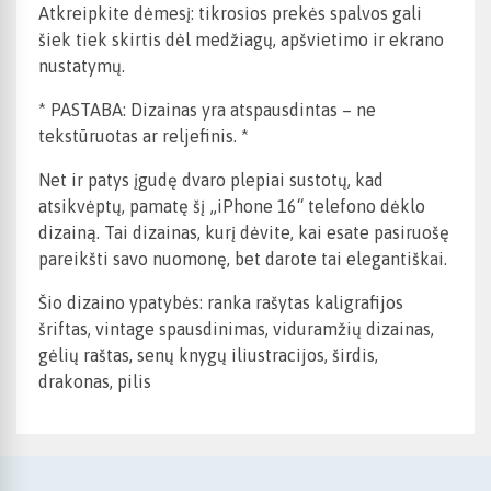
Atkreipkite dėmesį: tikrosios prekės spalvos gali
šiek tiek skirtis dėl medžiagų, apšvietimo ir ekrano
nustatymų.
* PASTABA: Dizainas yra atspausdintas – ne
tekstūruotas ar reljefinis. *
Net ir patys įgudę dvaro plepiai sustotų, kad
atsikvėptų, pamatę šį „iPhone 16“ telefono dėklo
dizainą. Tai dizainas, kurį dėvite, kai esate pasiruošę
pareikšti savo nuomonę, bet darote tai elegantiškai.
Šio dizaino ypatybės: ranka rašytas kaligrafijos
šriftas, vintage spausdinimas, viduramžių dizainas,
gėlių raštas, senų knygų iliustracijos, širdis,
drakonas, pilis