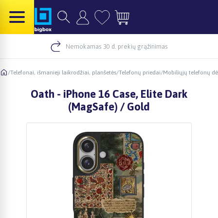
Nemokamas 30 d. prekių grąžinimas
/
Telefonai, išmanieji laikrodžiai, planšetės
/
Telefonų priedai
/
Mobiliųjų telefonų dė
Oath - iPhone 16 Case, Elite Dark
(MagSafe) / Gold