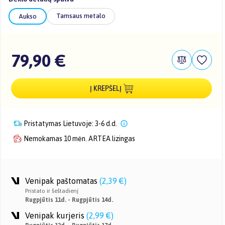
Tamsaus metalo
Aukso
79,90 €
Į KREPŠELĮ
Pristatymas Lietuvoje: 3-6 d.d.
Nemokamas 10 mėn. ARTEA lizingas
Venipak paštomatas
(
2,39 €
)
Pristato ir šeštadienį
Rugpjūtis 11d. - Rugpjūtis 14d.
Venipak kurjeris
(
2,99 €
)