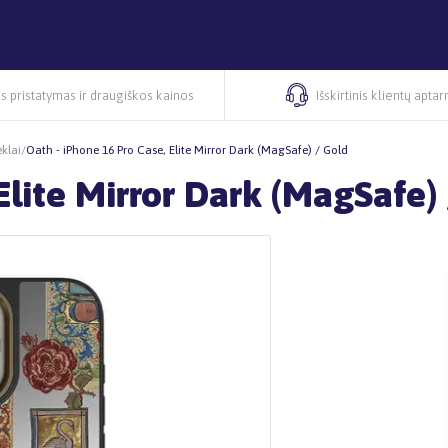
s pristatymas ir draugiškos kainos
Išskirtinis klientų apta
klai
/
Oath - iPhone 16 Pro Case, Elite Mirror Dark (MagSafe) / Gold
Elite Mirror Dark (MagSafe)