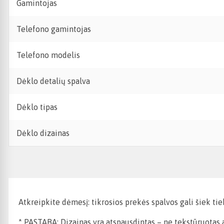
Gamintojas
Telefono gamintojas
Telefono modelis
Dėklo detalių spalva
Dėklo tipas
Dėklo dizainas
Atkreipkite dėmesį: tikrosios prekės spalvos gali šiek ti
* PASTABA: Dizainas yra atspausdintas – ne tekstūruotas ar