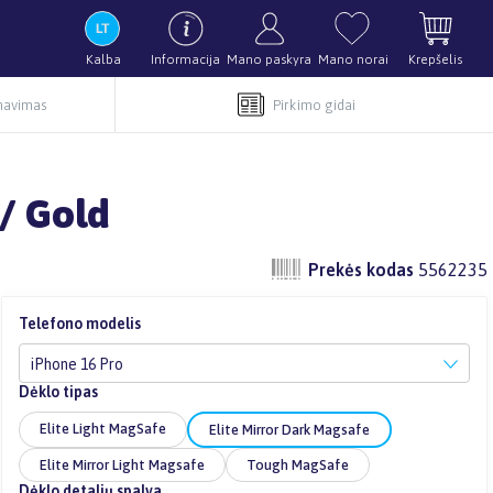
Kalba
Informacija
Mano paskyra
Mano norai
Krepšelis
rnavimas
Pirkimo gidai
 / Gold
Prekės kodas
5562235
Telefono modelis
iPhone 16 Pro
Dėklo tipas
Elite Light MagSafe
Elite Mirror Dark Magsafe
Elite Mirror Light Magsafe
Tough MagSafe
Dėklo detalių spalva