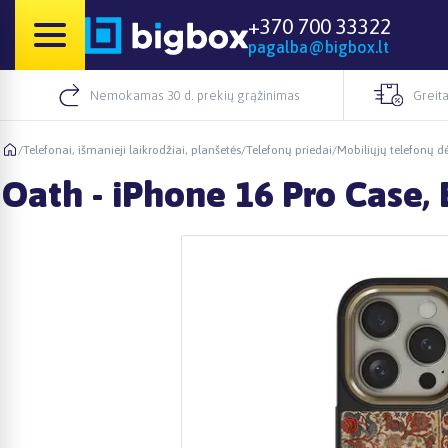
+370 700 33322
pagalba@bigbox.lt
Nemokamas 30 d. prekių grąžinimas
Greita
/
Telefonai, išmanieji laikrodžiai, planšetės
/
Telefonų priedai
/
Mobiliųjų telefonų dė
Oath - iPhone 16 Pro Case, 