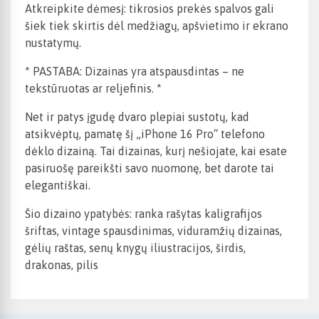
Atkreipkite dėmesį: tikrosios prekės spalvos gali
šiek tiek skirtis dėl medžiagų, apšvietimo ir ekrano
nustatymų.
* PASTABA: Dizainas yra atspausdintas – ne
tekstūruotas ar reljefinis. *
Net ir patys įgudę dvaro plepiai sustotų, kad
atsikvėptų, pamatę šį „iPhone 16 Pro“ telefono
dėklo dizainą. Tai dizainas, kurį nešiojate, kai esate
pasiruošę pareikšti savo nuomonę, bet darote tai
elegantiškai.
Šio dizaino ypatybės: ranka rašytas kaligrafijos
šriftas, vintage spausdinimas, viduramžių dizainas,
gėlių raštas, senų knygų iliustracijos, širdis,
drakonas, pilis