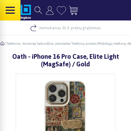
Nemokamas 30 d. prekių grąžinimas
/
Telefonai, išmanieji laikrodžiai, planšetės
/
Telefonų priedai
/
Mobiliųjų telefonų dė
Oath - iPhone 16 Pro Case, Elite Light
(MagSafe) / Gold