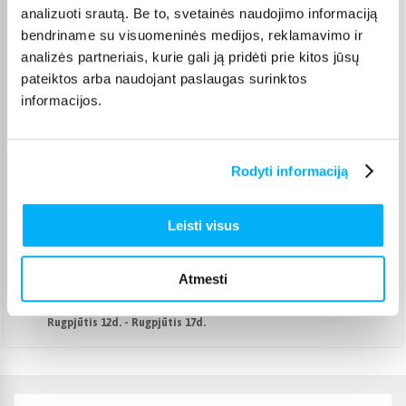
analizuoti srautą. Be to, svetainės naudojimo informaciją
Venipak kurjeris
(
2,99 €
)
bendriname su visuomeninės medijos, reklamavimo ir
Rugpjūtis 12d. - Rugpjūtis 17d.
analizės partneriais, kurie gali ją pridėti prie kitos jūsų
Omniva paštomatas
(
2,39 €
)
pateiktos arba naudojant paslaugas surinktos
Pristato ir šeštadienį
informacijos.
Rugpjūtis 12d. - Rugpjūtis 17d.
Smartposti paštomatas
(
2,19 €
)
Pristato ir šeštadienį
Rugpjūtis 12d. - Rugpjūtis 17d.
Rodyti informaciją
DPD kurjeris
(
3,99 €
)
Rugpjūtis 12d. - Rugpjūtis 17d.
Leisti visus
DPD paštomatas
(
3,99 €
)
Pristato ir šeštadienį
Rugpjūtis 12d. - Rugpjūtis 17d.
Atmesti
Atsiėmimas Veiverių g. 171, Kaunas
(
1,99 €
)
Rugpjūtis 12d. - Rugpjūtis 17d.