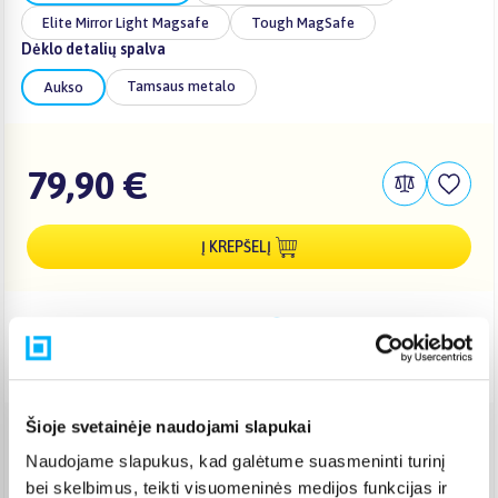
Elite Mirror Light Magsafe
Tough MagSafe
Dėklo detalių spalva
Tamsaus metalo
Aukso
79,90 €
Į KREPŠELĮ
Pristatymas Lietuvoje: 3-6 d.d.
Nemokamas 10 mėn. ARTEA lizingas
Šioje svetainėje naudojami slapukai
Venipak paštomatas
(
2,39 €
)
Naudojame slapukus, kad galėtume suasmeninti turinį
Pristato ir šeštadienį
bei skelbimus, teikti visuomeninės medijos funkcijas ir
Rugpjūtis 12d. - Rugpjūtis 17d.