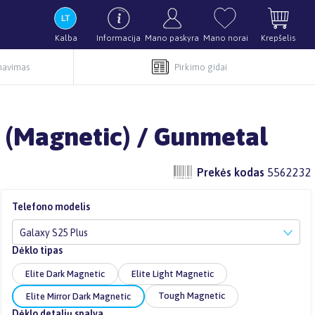
Kalba
Informacija
Mano paskyra
Mano norai
Krepšelis
rnavimas
Pirkimo gidai
k (Magnetic) / Gunmetal
Prekės kodas
5562232
Telefono modelis
Galaxy S25 Plus
Dėklo tipas
Elite Dark Magnetic
Elite Light Magnetic
Tough Magnetic
Elite Mirror Dark Magnetic
Dėklo detalių spalva