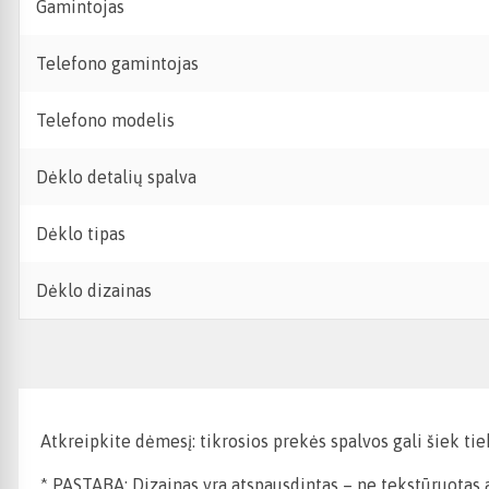
Gamintojas
Telefono gamintojas
Telefono modelis
Dėklo detalių spalva
Dėklo tipas
Dėklo dizainas
Atkreipkite dėmesį: tikrosios prekės spalvos gali šiek ti
* PASTABA: Dizainas yra atspausdintas – ne tekstūruotas ar