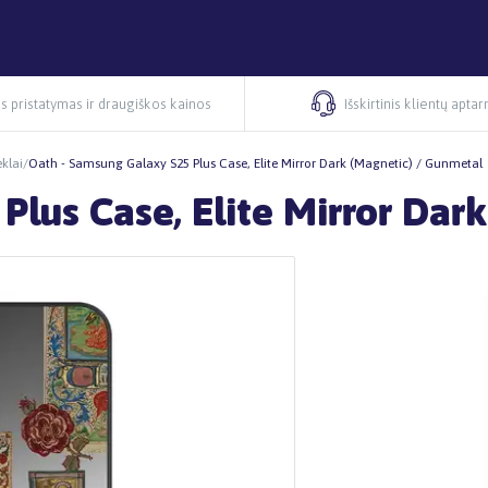
s pristatymas ir draugiškos kainos
Išskirtinis klientų apta
klai
/
Oath - Samsung Galaxy S25 Plus Case, Elite Mirror Dark (Magnetic) / Gunmetal
Plus Case, Elite Mirror Dar