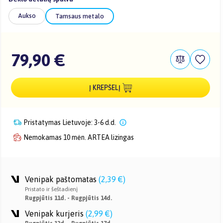
Aukso
Tamsaus metalo
79,90 €
Į KREPŠELĮ
Pristatymas Lietuvoje: 3-6 d.d.
Nemokamas 10 mėn. ARTEA lizingas
Venipak paštomatas
(
2,39 €
)
Pristato ir šeštadienį
Rugpjūtis 11d. - Rugpjūtis 14d.
Venipak kurjeris
(
2,99 €
)