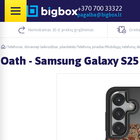
+370 700 33322
pagalba@bigbox.lt
Nemokamas 30 d. prekių grąžinimas
Greita
/
Telefonai, išmanieji laikrodžiai, planšetės
/
Telefonų priedai
/
Mobiliųjų telefonų dė
Oath - Samsung Galaxy S25 