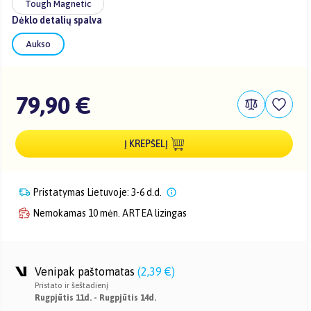
Tough Magnetic
Dėklo detalių spalva
Aukso
79,90 €
Į KREPŠELĮ
Pristatymas Lietuvoje: 3-6 d.d.
Nemokamas 10 mėn. ARTEA lizingas
Venipak paštomatas
(
2,39 €
)
Pristato ir šeštadienį
Rugpjūtis 11d. - Rugpjūtis 14d.