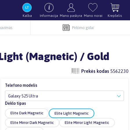
Kalba
Informacija
Mano paskyra
Mano norai
Krepšelis
rnavimas
Pirkimo gidai
Light (Magnetic) / Gold
Prekės kodas
5562230
Telefono modelis
Galaxy S25 Ultra
Dėklo tipas
Elite Dark Magnetic
Elite Light Magnetic
Elite Mirror Dark Magnetic
Elite Mirror Light Magnetic