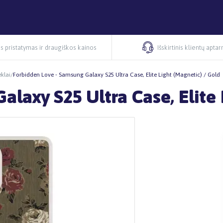
s pristatymas ir draugiškos kainos
Išskirtinis klientų apta
klai
/
Forbidden Love - Samsung Galaxy S25 Ultra Case, Elite Light (Magnetic) / Gold
laxy S25 Ultra Case, Elite 