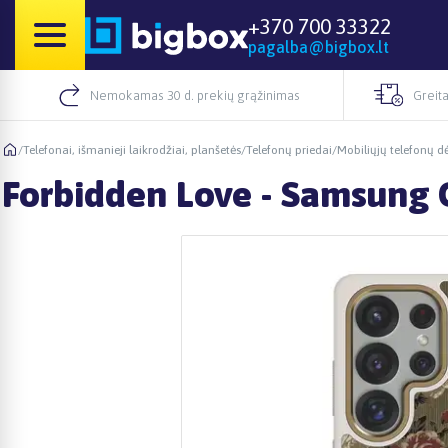
+370 700 33322
pagalba@bigbox.lt
Nemokamas 30 d. prekių grąžinimas
Greita
/
Telefonai, išmanieji laikrodžiai, planšetės
/
Telefonų priedai
/
Mobiliųjų telefonų dė
Forbidden Love - Samsung Ga