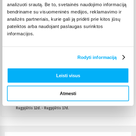
analizuoti srautą. Be to, svetainės naudojimo informaciją
Venipak kurjeris
(
2,99 €
)
bendriname su visuomeninės medijos, reklamavimo ir
Rugpjūtis 12d. - Rugpjūtis 17d.
analizės partneriais, kurie gali ją pridėti prie kitos jūsų
Omniva paštomatas
(
2,39 €
)
pateiktos arba naudojant paslaugas surinktos
Pristato ir šeštadienį
informacijos.
Rugpjūtis 11d. - Rugpjūtis 14d.
Smartposti paštomatas
(
2,19 €
)
Pristato ir šeštadienį
Rugpjūtis 11d. - Rugpjūtis 14d.
Rodyti informaciją
DPD kurjeris
(
3,99 €
)
Rugpjūtis 12d. - Rugpjūtis 17d.
Leisti visus
DPD paštomatas
(
3,99 €
)
Pristato ir šeštadienį
Rugpjūtis 11d. - Rugpjūtis 14d.
Atmesti
Atsiėmimas Veiverių g. 171, Kaunas
(
1,99 €
)
Rugpjūtis 12d. - Rugpjūtis 17d.