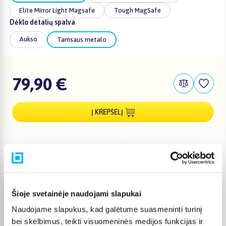
Elite Mirror Light Magsafe
Tough MagSafe
Dėklo detalių spalva
Aukso
Tamsaus metalo
79,90 €
Į KREPŠELĮ
Pristatymas Lietuvoje: 3-6 d.d.
Nemokamas 10 mėn. ARTEA lizingas
Šioje svetainėje naudojami slapukai
Venipak paštomatas
(
2,39 €
)
Naudojame slapukus, kad galėtume suasmeninti turinį
Pristato ir šeštadienį
bei skelbimus, teikti visuomeninės medijos funkcijas ir
Rugpjūtis 11d. - Rugpjūtis 14d.