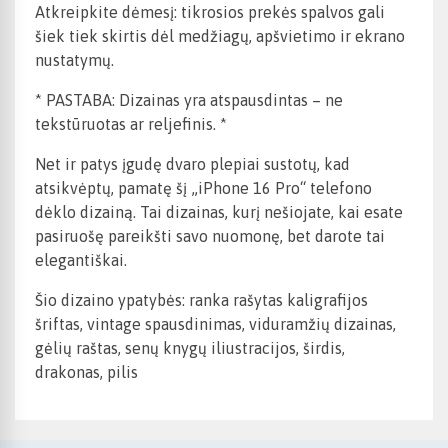
Atkreipkite dėmesį: tikrosios prekės spalvos gali
šiek tiek skirtis dėl medžiagų, apšvietimo ir ekrano
nustatymų.
* PASTABA: Dizainas yra atspausdintas – ne
tekstūruotas ar reljefinis. *
Net ir patys įgudę dvaro plepiai sustotų, kad
atsikvėptų, pamatę šį „iPhone 16 Pro“ telefono
dėklo dizainą. Tai dizainas, kurį nešiojate, kai esate
pasiruošę pareikšti savo nuomonę, bet darote tai
elegantiškai.
Šio dizaino ypatybės: ranka rašytas kaligrafijos
šriftas, vintage spausdinimas, viduramžių dizainas,
gėlių raštas, senų knygų iliustracijos, širdis,
drakonas, pilis