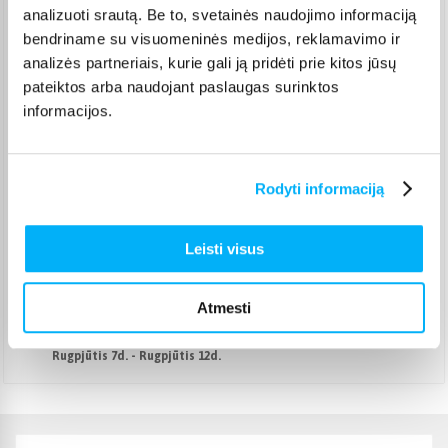
analizuoti srautą. Be to, svetainės naudojimo informaciją
Venipak kurjeris
(
2,99 €
)
bendriname su visuomeninės medijos, reklamavimo ir
Rugpjūtis 7d. - Rugpjūtis 12d.
analizės partneriais, kurie gali ją pridėti prie kitos jūsų
Omniva paštomatas
(
2,29 €
)
pateiktos arba naudojant paslaugas surinktos
Pristato ir šeštadienį
informacijos.
Rugpjūtis 7d. - Rugpjūtis 11d.
Smartposti paštomatas
(
2,39 €
)
Pristato ir šeštadienį
Rugpjūtis 7d. - Rugpjūtis 11d.
Rodyti informaciją
DPD kurjeris
(
3,99 €
)
Rugpjūtis 7d. - Rugpjūtis 12d.
Leisti visus
DPD paštomatas
(
3,99 €
)
Pristato ir šeštadienį
Rugpjūtis 7d. - Rugpjūtis 11d.
Atmesti
Atsiėmimas Veiverių g. 171, Kaunas
(
1,99 €
)
Rugpjūtis 7d. - Rugpjūtis 12d.