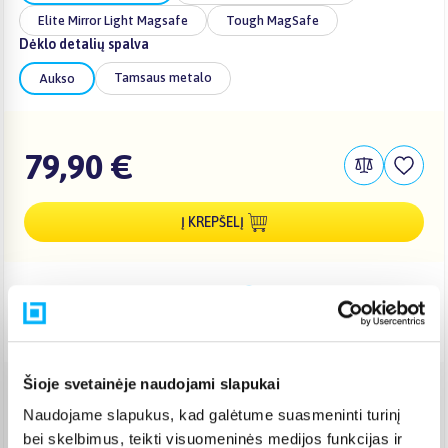
Elite Mirror Light Magsafe
Tough MagSafe
Dėklo detalių spalva
Tamsaus metalo
Aukso
79,90 €
Į KREPŠELĮ
Pristatymas Lietuvoje: 3-6 d.d.
Nemokamas 10 mėn. ARTEA lizingas
Šioje svetainėje naudojami slapukai
Venipak paštomatas
(
2,39 €
)
Naudojame slapukus, kad galėtume suasmeninti turinį
Pristato ir šeštadienį
bei skelbimus, teikti visuomeninės medijos funkcijas ir
Rugpjūtis 7d. - Rugpjūtis 11d.