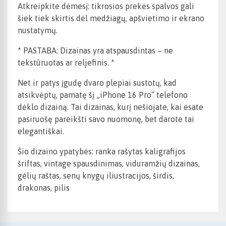
Atkreipkite dėmesį: tikrosios prekės spalvos gali
šiek tiek skirtis dėl medžiagų, apšvietimo ir ekrano
nustatymų.
* PASTABA: Dizainas yra atspausdintas – ne
tekstūruotas ar reljefinis. *
Net ir patys įgudę dvaro plepiai sustotų, kad
atsikvėptų, pamatę šį „iPhone 16 Pro“ telefono
dėklo dizainą. Tai dizainas, kurį nešiojate, kai esate
pasiruošę pareikšti savo nuomonę, bet darote tai
elegantiškai.
Šio dizaino ypatybės: ranka rašytas kaligrafijos
šriftas, vintage spausdinimas, viduramžių dizainas,
gėlių raštas, senų knygų iliustracijos, širdis,
drakonas, pilis