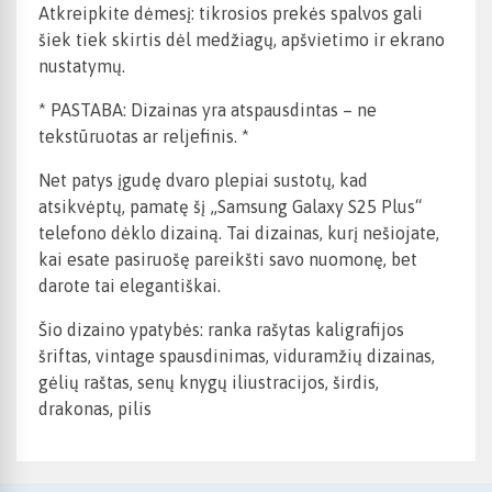
Atkreipkite dėmesį: tikrosios prekės spalvos gali
šiek tiek skirtis dėl medžiagų, apšvietimo ir ekrano
nustatymų.
* PASTABA: Dizainas yra atspausdintas – ne
tekstūruotas ar reljefinis. *
Net patys įgudę dvaro plepiai sustotų, kad
atsikvėptų, pamatę šį „Samsung Galaxy S25 Plus“
telefono dėklo dizainą. Tai dizainas, kurį nešiojate,
kai esate pasiruošę pareikšti savo nuomonę, bet
darote tai elegantiškai.
Šio dizaino ypatybės: ranka rašytas kaligrafijos
šriftas, vintage spausdinimas, viduramžių dizainas,
gėlių raštas, senų knygų iliustracijos, širdis,
drakonas, pilis