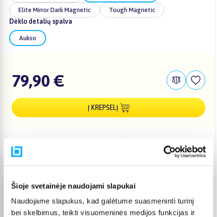
Elite Mirror Dark Magnetic
Tough Magnetic
Dėklo detalių spalva
Aukso
79,90 €
Į KREPŠELĮ
Pristatymas Lietuvoje: 3-6 d.d.
Nemokamas 10 mėn. ARTEA lizingas
Šioje svetainėje naudojami slapukai
Venipak paštomatas
(
2,39 €
)
Naudojame slapukus, kad galėtume suasmeninti turinį
Pristato ir šeštadienį
bei skelbimus, teikti visuomeninės medijos funkcijas ir
Rugpjūtis 12d. - Rugpjūtis 17d.