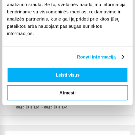
analizuoti srautą. Be to, svetainės naudojimo informaciją
Venipak kurjeris
(
2,99 €
)
bendriname su visuomeninės medijos, reklamavimo ir
Rugpjūtis 12d. - Rugpjūtis 17d.
analizės partneriais, kurie gali ją pridėti prie kitos jūsų
Omniva paštomatas
(
2,39 €
)
pateiktos arba naudojant paslaugas surinktos
Pristato ir šeštadienį
informacijos.
Rugpjūtis 12d. - Rugpjūtis 17d.
Smartposti paštomatas
(
2,19 €
)
Pristato ir šeštadienį
Rugpjūtis 12d. - Rugpjūtis 17d.
Rodyti informaciją
DPD kurjeris
(
3,99 €
)
Rugpjūtis 12d. - Rugpjūtis 17d.
Leisti visus
DPD paštomatas
(
3,99 €
)
Pristato ir šeštadienį
Rugpjūtis 12d. - Rugpjūtis 17d.
Atmesti
Atsiėmimas Veiverių g. 171, Kaunas
(
1,99 €
)
Rugpjūtis 12d. - Rugpjūtis 17d.