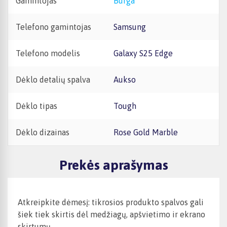
Gamintojas
Burga
Telefono gamintojas
Samsung
Telefono modelis
Galaxy S25 Edge
Dėklo detalių spalva
Aukso
Dėklo tipas
Tough
Dėklo dizainas
Rose Gold Marble
Prekės aprašymas
Atkreipkite dėmesį: tikrosios produkto spalvos gali
šiek tiek skirtis dėl medžiagų, apšvietimo ir ekrano
skirtumų.