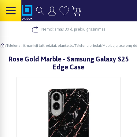
Nemokamas 30 d. prekių grąžinimas
/
Telefonai, išmanieji laikrodžiai, planšetės
/
Telefonų priedai
/
Mobiliųjų telefonų dė
Rose Gold Marble - Samsung Galaxy S25
Edge Case