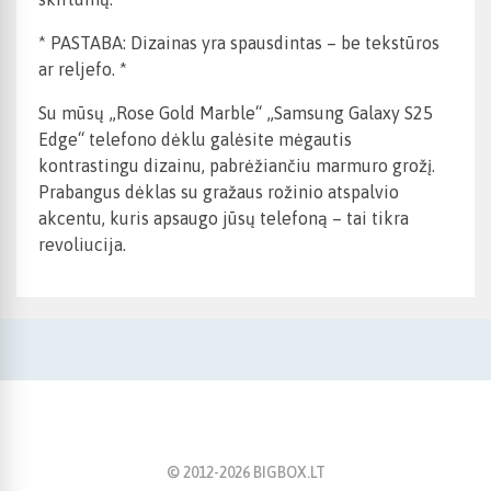
* PASTABA: Dizainas yra spausdintas – be tekstūros
ar reljefo. *
Su mūsų „Rose Gold Marble“ „Samsung Galaxy S25
Edge“ telefono dėklu galėsite mėgautis
kontrastingu dizainu, pabrėžiančiu marmuro grožį.
Prabangus dėklas su gražaus rožinio atspalvio
akcentu, kuris apsaugo jūsų telefoną – tai tikra
revoliucija.
© 2012-
2026
BIGBOX.LT