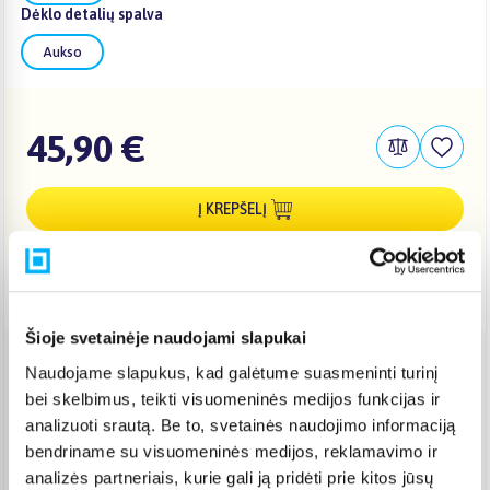
Dėklo detalių spalva
Aukso
45,90 €
Į KREPŠELĮ
Pristatymas Lietuvoje: 3-6 d.d.
Šioje svetainėje naudojami slapukai
Naudojame slapukus, kad galėtume suasmeninti turinį
Venipak paštomatas
(
2,39 €
)
bei skelbimus, teikti visuomeninės medijos funkcijas ir
Pristato ir šeštadienį
Rugpjūtis 11d. - Rugpjūtis 14d.
analizuoti srautą. Be to, svetainės naudojimo informaciją
bendriname su visuomeninės medijos, reklamavimo ir
Venipak kurjeris
(
2,99 €
)
Rugpjūtis 12d. - Rugpjūtis 17d.
analizės partneriais, kurie gali ją pridėti prie kitos jūsų