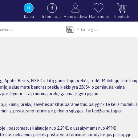
Kalba
Informacija
Mano paskyra
Mano norai
Krepšelis
rnavimas
Pirkimo gidai
, Apple, Beats, FIXED ir kitų gamintojų prekės, todėl Mobiliųjų telefonų
orijoje šiuo metu bendras prekių kiekis yra 25654, o žemiausia kaina
pasiūlymai – taip norimą prekę galima įsigyti pigiau.
ją, kainą, prekių savybes ar kitus parametrus, palyginkite kelis modelius
uomenis, pristatymo terminą ir pirkimo sąlygas. Tai leidžia patogiai
voje į paštomatus kainuoja nuo 2,29 €, o užsakymams nuo 499 €
ikslus kiekvienos prekės pristatymo terminas nurodytas jos puslapyje.