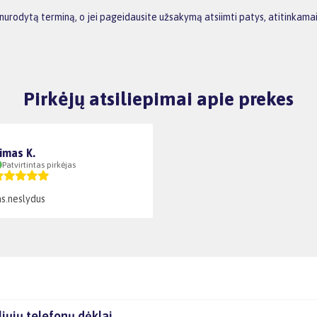
 nurodytą terminą, o jei pageidausite užsakymą atsiimti patys, atitinkama
Pirkėjų atsiliepimai apie prekes
imas K.
Patvirtintas pirkėjas
as.neslydus
iųjų telefonų dėklai