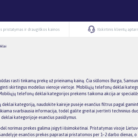
s pristatymas ir draugiškos kainos
Išskirtinis klientų apta
klai
das rasti tinkamą prekę už prieinamą kainą. Čia siūlomos Burga, Samsung
lyginti skirtingus modelius vienoje vietoje. Mobiliųjų telefonų dėklai kateg
Mobiliųjų telefonų dėklai kategorijos prekėms taikoma akcija ar specialūs 
ėklai kategoriją, naudokite kairėje pusėje esančius filtrus pagal gaminto
eikiama svarbiausia informacija, todėl galite greitai įvertinti techninius d
ų dėklai kategorijoje esančius pasiūlymus.
l norimas prekes galima įsigyti išsimokėtinai. Pristatymas visoje Lietu
andėlyje esančios prekės paprastai pristatomos per 1–2 darbo dienas, o t