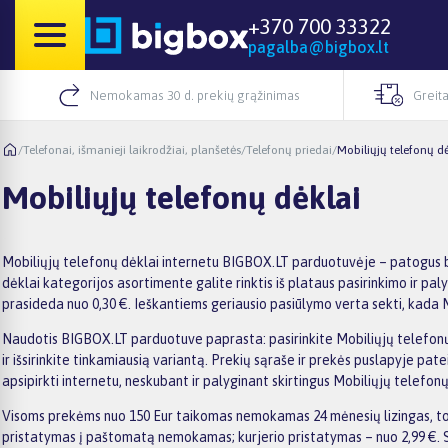
+370 700 33322
pagalba@bigbox.lt
Nemokamas 30 d. prekių grąžinimas
Greita
/
Telefonai, išmanieji laikrodžiai, planšetės
/
Telefonų priedai
/
Mobiliųjų telefonų dė
Mobiliųjų telefonų dėklai
Mobiliųjų telefonų dėklai internetu BIGBOX.LT parduotuvėje – patogus bū
dėklai kategorijos asortimente galite rinktis iš plataus pasirinkimo ir pa
prasideda nuo 0,30 €. Ieškantiems geriausio pasiūlymo verta sekti, kada 
Naudotis BIGBOX.LT parduotuve paprasta: pasirinkite Mobiliųjų telefonų d
ir išsirinkite tinkamiausią variantą. Prekių sąraše ir prekės puslapyje pat
apsipirkti internetu, neskubant ir palyginant skirtingus Mobiliųjų telefon
Visoms prekėms nuo 150 Eur taikomas nemokamas 24 mėnesių lizingas, todė
pristatymas į paštomatą nemokamas; kurjerio pristatymas – nuo 2,99 €. S