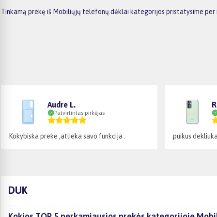
Tinkamą prekę iš Mobiliųjų telefonų dėklai kategorijos pristatysime per
Audre L.
R
Patvirtintas pirkėjas
Kokybiska preke ,atlieka savo funkcija .
puikus dekliuk
DUK
Kokios TOP 5 perkamiausios prekės kategorijoje Mobil