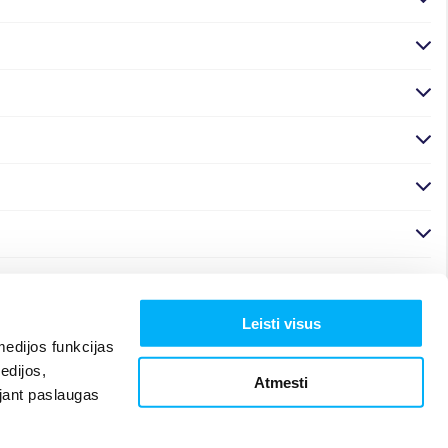
Leisti visus
edijos funkcijas
edijos,
Atmesti
ojant paslaugas