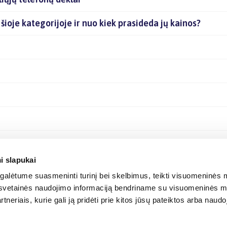
 šioje kategorijoje ir nuo kiek prasideda jų kainos?
i slapukai
alėtume suasmeninti turinį bei skelbimus, teikti visuomeninės m
o, svetainės naudojimo informaciją bendriname su visuomeninės m
tneriais, kurie gali ją pridėti prie kitos jūsų pateiktos arba naud