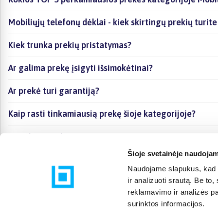
Mobiliųjų telefonų dėklai - kiek skirtingų prekių turite
Kiek trunka prekių pristatymas?
Ar galima prekę įsigyti išsimokėtinai?
Ar prekė turi garantiją?
Kaip rasti tinkamiausią prekę šioje kategorijoje?
Ar galima prekę atsiimti vietoje?
Šioje svetainėje naudojam
Naudojame slapukus, kad g
ir analizuoti srautą. Be t
reklamavimo ir analizės par
surinktos informacijos.