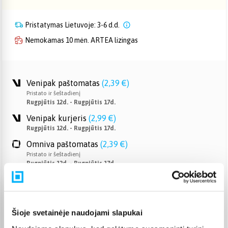
Pristatymas Lietuvoje: 3-6 d.d.
Nemokamas 10 mėn. ARTEA lizingas
Venipak paštomatas
(
2,39 €
)
Pristato ir šeštadienį
Rugpjūtis 12d. - Rugpjūtis 17d.
Venipak kurjeris
(
2,99 €
)
Rugpjūtis 12d. - Rugpjūtis 17d.
Omniva paštomatas
(
2,39 €
)
Pristato ir šeštadienį
Rugpjūtis 12d. - Rugpjūtis 17d.
Smartposti paštomatas
(
2,19 €
)
Pristato ir šeštadienį
Rugpjūtis 12d. - Rugpjūtis 17d.
Šioje svetainėje naudojami slapukai
DPD kurjeris
(
3,99 €
)
Rugpjūtis 12d. - Rugpjūtis 17d.