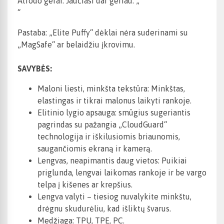
Atrodo gerai. Jaučiasi dar geriau. „
“
Pastaba: „Elite Puffy“ dėklai nėra suderinami su
„MagSafe“ ar belaidžiu įkrovimu.
SAVYBĖS:
Maloni liesti, minkšta tekstūra: Minkštas,
elastingas ir tikrai malonus laikyti rankoje.
Elitinio lygio apsauga: smūgius sugeriantis
pagrindas su pažangia „CloudGuard“
technologija ir iškilusiomis briaunomis,
saugančiomis ekraną ir kamerą.
Lengvas, neapimantis daug vietos: Puikiai
priglunda, lengvai laikomas rankoje ir be vargo
telpa į kišenes ar krepšius.
Lengva valyti – tiesiog nuvalykite minkštu,
drėgnu skudurėliu, kad išliktų švarus.
Medžiaga: TPU, TPE, PC.