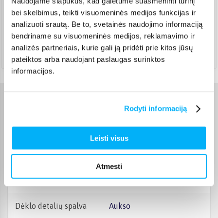
Naudojame slapukus, kad galėtume suasmeninti turinį
DPD paštomatas
(
3,99 €
)
bei skelbimus, teikti visuomeninės medijos funkcijas ir
Pristato ir šeštadienį
analizuoti srautą. Be to, svetainės naudojimo informaciją
Rugpjūtis 12d. - Rugpjūtis 17d.
bendriname su visuomeninės medijos, reklamavimo ir
Atsiėmimas Veiverių g. 171, Kaunas
(
1,99 €
)
analizės partneriais, kurie gali ją pridėti prie kitos jūsų
Rugpjūtis 12d. - Rugpjūtis 17d.
pateiktos arba naudojant paslaugas surinktos
informacijos.
Charakteristikos
Rodyti informaciją
Gamintojas
Burga
Leisti visus
Telefono gamintojas
Apple
Atmesti
Telefono modelis
iPhone 16
Dėklo detalių spalva
Aukso