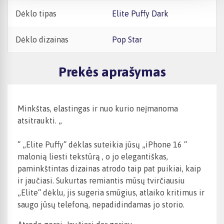
Dėklo tipas
Elite Puffy Dark
Dėklo dizainas
Pop Star
Prekės aprašymas
Minkštas, elastingas ir nuo kurio neįmanoma
atsitraukti. „
“ „Elite Puffy“ dėklas suteikia jūsų
„iPhone 16
“
malonią liesti tekstūrą
, o jo elegantiškas,
paminkštintas dizainas atrodo taip pat puikiai, kaip
ir jaučiasi. Sukurtas remiantis mūsų tvirčiausiu
„Elite“ dėklu, jis sugeria smūgius, atlaiko kritimus ir
saugo jūsų telefoną, nepadidindamas jo storio.