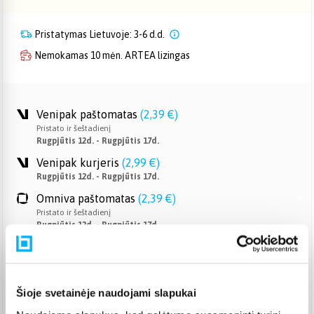
Pristatymas Lietuvoje: 3-6 d.d.
Nemokamas 10 mėn. ARTEA lizingas
Venipak paštomatas
(
2,39 €
)
Pristato ir šeštadienį
Rugpjūtis 12d. - Rugpjūtis 17d.
Venipak kurjeris
(
2,99 €
)
Rugpjūtis 12d. - Rugpjūtis 17d.
Omniva paštomatas
(
2,39 €
)
Pristato ir šeštadienį
Rugpjūtis 12d. - Rugpjūtis 17d.
Smartposti paštomatas
(
2,19 €
)
Pristato ir šeštadienį
Rugpjūtis 12d. - Rugpjūtis 17d.
Šioje svetainėje naudojami slapukai
DPD kurjeris
(
3,99 €
)
Rugpjūtis 12d. - Rugpjūtis 17d.