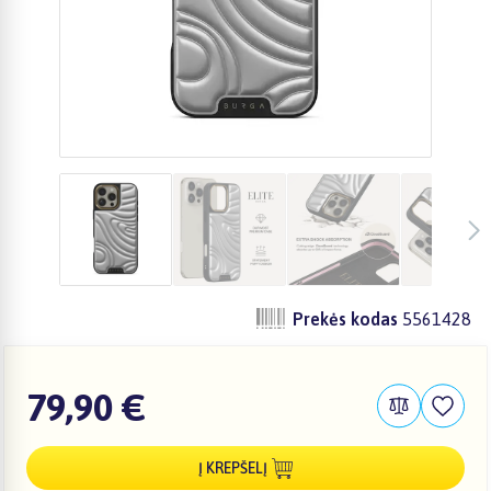
Prekės kodas
5561428
79,90 €
Į KREPŠELĮ