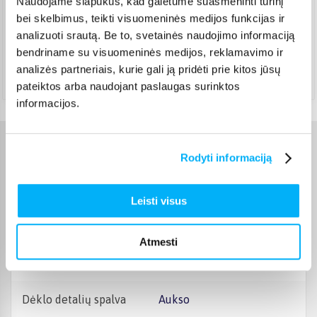
Naudojame slapukus, kad galėtume suasmeninti turinį
DPD paštomatas
(
3,99 €
)
bei skelbimus, teikti visuomeninės medijos funkcijas ir
Pristato ir šeštadienį
analizuoti srautą. Be to, svetainės naudojimo informaciją
Rugpjūtis 12d. - Rugpjūtis 17d.
bendriname su visuomeninės medijos, reklamavimo ir
Atsiėmimas Veiverių g. 171, Kaunas
(
1,99 €
)
analizės partneriais, kurie gali ją pridėti prie kitos jūsų
Rugpjūtis 12d. - Rugpjūtis 17d.
pateiktos arba naudojant paslaugas surinktos
informacijos.
Charakteristikos
Rodyti informaciją
Gamintojas
Burga
Leisti visus
Telefono gamintojas
Apple
Atmesti
Telefono modelis
iPhone 16 Pro Max
Dėklo detalių spalva
Aukso