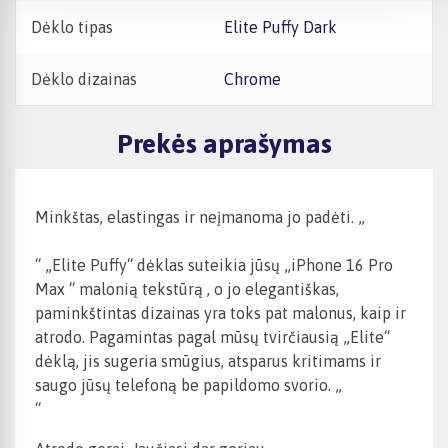
Dėklo tipas
Elite Puffy Dark
Dėklo dizainas
Chrome
Prekės aprašymas
Minkštas, elastingas ir neįmanoma jo padėti. „
“ „Elite Puffy“ dėklas suteikia jūsų
„iPhone 16 Pro
Max
“
malonią tekstūrą
, o jo elegantiškas,
paminkštintas dizainas yra toks pat malonus, kaip ir
atrodo. Pagamintas pagal mūsų tvirčiausią „Elite“
dėklą, jis sugeria smūgius, atsparus kritimams ir
saugo jūsų telefoną be papildomo svorio. „
“