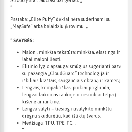
Atrodo gerai. Jaučiasi dar geriau. „
“
Pastaba: „Elite Puffy“ dėklai nėra suderinami su
„MagSafe“ arba belaidžiu įkrovimu. „
“
SAVYBĖS:
Maloni, minkšta tekstūra: minkšta, elastinga ir
labai maloni liesti.
Elitinio lygio apsauga: smūgius sugerianti bazė
su pažangia „CloudGuard“ technologija ir
iškiliais kraštais, saugančiais ekraną ir kamerą.
Lengvas, kompaktiškas: puikiai priglunda,
lengvai laikomas rankoje ir nesunkiai telpa į
kišenę ar rankinę.
Lengva valyti – tiesiog nuvalykite minkštu
drėgnu skudurėliu, kad išliktų švarus.
Medžiaga: TPU, TPE, PC. „
“