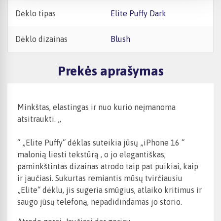
Dėklo tipas
Elite Puffy Dark
Dėklo dizainas
Blush
Prekės aprašymas
Minkštas, elastingas ir nuo kurio neįmanoma
atsitraukti. „
“ „Elite Puffy“ dėklas suteikia jūsų
„iPhone 16
“
malonią liesti tekstūrą
, o jo elegantiškas,
paminkštintas dizainas atrodo taip pat puikiai, kaip
ir jaučiasi. Sukurtas remiantis mūsų tvirčiausiu
„Elite“ dėklu, jis sugeria smūgius, atlaiko kritimus ir
saugo jūsų telefoną, nepadidindamas jo storio.