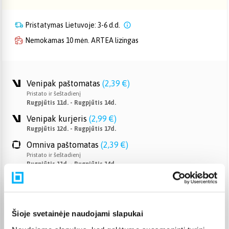
Pristatymas Lietuvoje: 3-6 d.d.
Nemokamas 10 mėn. ARTEA lizingas
Venipak paštomatas
(
2,39 €
)
Pristato ir šeštadienį
Rugpjūtis 11d. - Rugpjūtis 14d.
Venipak kurjeris
(
2,99 €
)
Rugpjūtis 12d. - Rugpjūtis 17d.
Omniva paštomatas
(
2,39 €
)
Pristato ir šeštadienį
Rugpjūtis 11d. - Rugpjūtis 14d.
Smartposti paštomatas
(
2,19 €
)
Pristato ir šeštadienį
Rugpjūtis 11d. - Rugpjūtis 14d.
Šioje svetainėje naudojami slapukai
DPD kurjeris
(
3,99 €
)
Rugpjūtis 12d. - Rugpjūtis 17d.