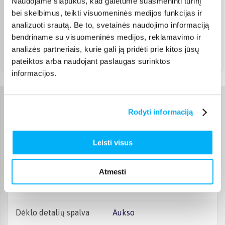
Naudojame slapukus, kad galėtume suasmeninti turinį
DPD paštomatas
(
3,99 €
)
bei skelbimus, teikti visuomeninės medijos funkcijas ir
Pristato ir šeštadienį
analizuoti srautą. Be to, svetainės naudojimo informaciją
Rugpjūtis 11d. - Rugpjūtis 14d.
bendriname su visuomeninės medijos, reklamavimo ir
Atsiėmimas Veiverių g. 171, Kaunas
(
1,99 €
)
analizės partneriais, kurie gali ją pridėti prie kitos jūsų
Rugpjūtis 12d. - Rugpjūtis 17d.
pateiktos arba naudojant paslaugas surinktos
informacijos.
Charakteristikos
Rodyti informaciją
Gamintojas
Burga
Leisti visus
Telefono gamintojas
Apple
Atmesti
Telefono modelis
iPhone 16
Dėklo detalių spalva
Aukso