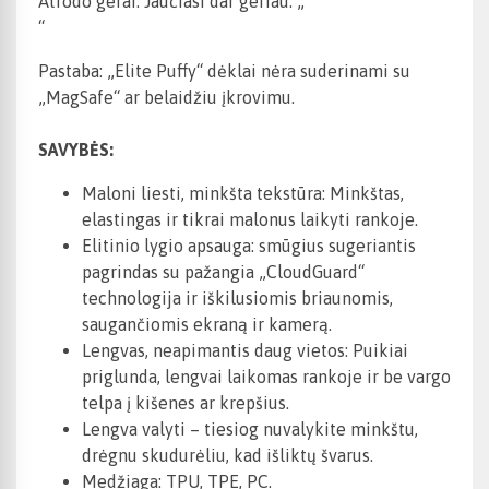
Atrodo gerai. Jaučiasi dar geriau. „
“
Pastaba: „Elite Puffy“ dėklai nėra suderinami su
„MagSafe“ ar belaidžiu įkrovimu.
SAVYBĖS:
Maloni liesti, minkšta tekstūra: Minkštas,
elastingas ir tikrai malonus laikyti rankoje.
Elitinio lygio apsauga: smūgius sugeriantis
pagrindas su pažangia „CloudGuard“
technologija ir iškilusiomis briaunomis,
saugančiomis ekraną ir kamerą.
Lengvas, neapimantis daug vietos: Puikiai
priglunda, lengvai laikomas rankoje ir be vargo
telpa į kišenes ar krepšius.
Lengva valyti – tiesiog nuvalykite minkštu,
drėgnu skudurėliu, kad išliktų švarus.
Medžiaga: TPU, TPE, PC.