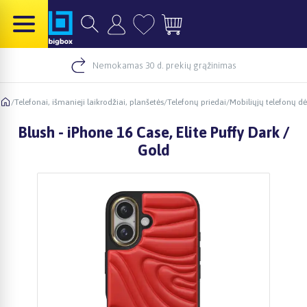
Nemokamas 30 d. prekių grąžinimas
/
Telefonai, išmanieji laikrodžiai, planšetės
/
Telefonų priedai
/
Mobiliųjų telefonų dė
Blush - iPhone 16 Case, Elite Puffy Dark /
Gold