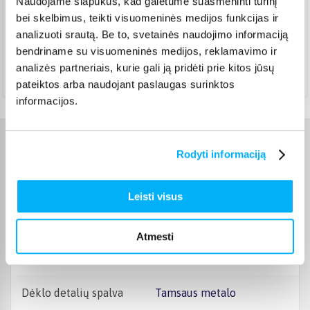
Naudojame slapukus, kad galėtume suasmeninti turinį
DPD paštomatas
(
3,99 €
)
bei skelbimus, teikti visuomeninės medijos funkcijas ir
Pristato ir šeštadienį
analizuoti srautą. Be to, svetainės naudojimo informaciją
Rugpjūtis 12d. - Rugpjūtis 17d.
bendriname su visuomeninės medijos, reklamavimo ir
Atsiėmimas Veiverių g. 171, Kaunas
(
1,99 €
)
analizės partneriais, kurie gali ją pridėti prie kitos jūsų
Rugpjūtis 12d. - Rugpjūtis 17d.
pateiktos arba naudojant paslaugas surinktos
informacijos.
Charakteristikos
Rodyti informaciją
Gamintojas
Burga
Leisti visus
Telefono gamintojas
Apple
Atmesti
Telefono modelis
iPhone 16 Pro Max
Dėklo detalių spalva
Tamsaus metalo