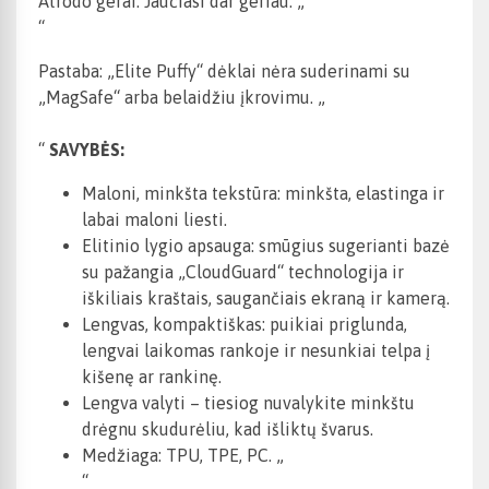
Atrodo gerai. Jaučiasi dar geriau. „
“
Pastaba: „Elite Puffy“ dėklai nėra suderinami su
„MagSafe“ arba belaidžiu įkrovimu. „
“
SAVYBĖS:
Maloni, minkšta tekstūra: minkšta, elastinga ir
labai maloni liesti.
Elitinio lygio apsauga: smūgius sugerianti bazė
su pažangia „CloudGuard“ technologija ir
iškiliais kraštais, saugančiais ekraną ir kamerą.
Lengvas, kompaktiškas: puikiai priglunda,
lengvai laikomas rankoje ir nesunkiai telpa į
kišenę ar rankinę.
Lengva valyti – tiesiog nuvalykite minkštu
drėgnu skudurėliu, kad išliktų švarus.
Medžiaga: TPU, TPE, PC. „
“