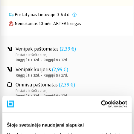
Pristatymas Lietuvoje: 3-6 d.d.
Nemokamas 10 mėn. ARTEA lizingas
Venipak paštomatas
(
2,39 €
)
Pristato ir šeštadienį
Rugpjūtis 12d. - Rugpjūtis 17d.
Venipak kurjeris
(
2,99 €
)
Rugpjūtis 12d. - Rugpjūtis 17d.
Omniva paštomatas
(
2,39 €
)
Pristato ir šeštadienį
Rugpjūtis 12d. - Rugpjūtis 17d.
Smartposti paštomatas
(
2,19 €
)
Pristato ir šeštadienį
Rugpjūtis 12d. - Rugpjūtis 17d.
Šioje svetainėje naudojami slapukai
DPD kurjeris
(
3,99 €
)
Rugpjūtis 12d. - Rugpjūtis 17d.