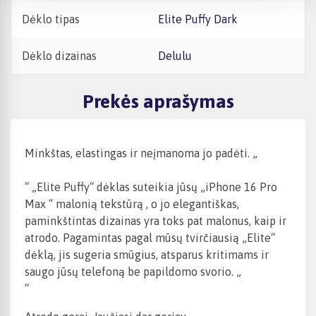
Dėklo tipas
Elite Puffy Dark
Dėklo dizainas
Delulu
Prekės aprašymas
Minkštas, elastingas ir neįmanoma jo padėti. „
“ „Elite Puffy“ dėklas suteikia jūsų
„iPhone 16 Pro
Max
“
malonią tekstūrą
, o jo elegantiškas,
paminkštintas dizainas yra toks pat malonus, kaip ir
atrodo. Pagamintas pagal mūsų tvirčiausią „Elite“
dėklą, jis sugeria smūgius, atsparus kritimams ir
saugo jūsų telefoną be papildomo svorio. „
“