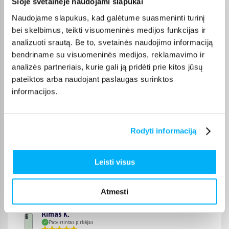
Šioje svetainėje naudojami slapukai
kiekvienos prekės pristatymo terminas nurodytas jos
puslapyje.
Naudojame slapukus, kad galėtume suasmeninti turinį
bei skelbimus, teikti visuomeninės medijos funkcijas ir
Tinkamą prekę iš Mobiliųjų telefonų dėklai kategorijos
analizuoti srautą. Be to, svetainės naudojimo informaciją
pristatysime per nurodytą terminą, o jei pageidausite
bendriname su visuomeninės medijos, reklamavimo ir
užsakymą atsiimti patys, atitinkamai pažymėtas prekes
analizės partneriais, kurie gali ją pridėti prie kitos jūsų
galėsite atsiimti mūsų biure Kaune.
pateiktos arba naudojant paslaugas surinktos
informacijos.
Pirkėjų atsiliepimai apie prekes
Rodyti informaciją
Audre L.
Leisti visus
Patvirtintas pirkėjas
Kokybiska preke ,atlieka savo funkcija .
Atmesti
Rimas K.
Patvirtintas pirkėjas