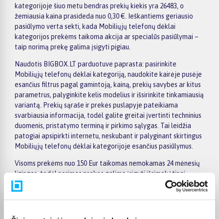
kategorijoje šiuo metu bendras prekių kiekis yra 26483, o
žemiausia kaina prasideda nuo 0,30 €. Ieškantiems geriausio
pasiūlymo verta sekti, kada Mobiliųjų telefonų dėklai
kategorijos prekėms taikoma akcija ar specialūs pasiūlymai –
taip norimą prekę galima įsigyti pigiau.
Naudotis BIGBOX.LT parduotuve paprasta: pasirinkite
Mobiliųjų telefonų dėklai kategoriją, naudokite kairėje pusėje
esančius filtrus pagal gamintoją, kainą, prekių savybes ar kitus
parametrus, palyginkite kelis modelius ir išsirinkite tinkamiausią
variantą. Prekių sąraše ir prekės puslapyje pateikiama
svarbiausia informacija, todėl galite greitai įvertinti techninius
duomenis, pristatymo terminą ir pirkimo sąlygas. Tai leidžia
patogiai apsipirkti internetu, neskubant ir palyginant skirtingus
Mobiliųjų telefonų dėklai kategorijoje esančius pasiūlymus.
Visoms prekėms nuo 150 Eur taikomas nemokamas 24 mėnesių
lizingas, todėl norimas prekes galima įsigyti išsimokėtinai.
Pristatymas visoje Lietuvoje į paštomatus kainuoja nuo 2,29 €,
o užsakymams nuo 499 € pristatymas į paštomatą nemokamas;
kurjerio pristatymas – nuo 2,99 €. Sandėlyje esančios prekės
paprastai pristatomos per 1–2 darbo dienas, o tikslus