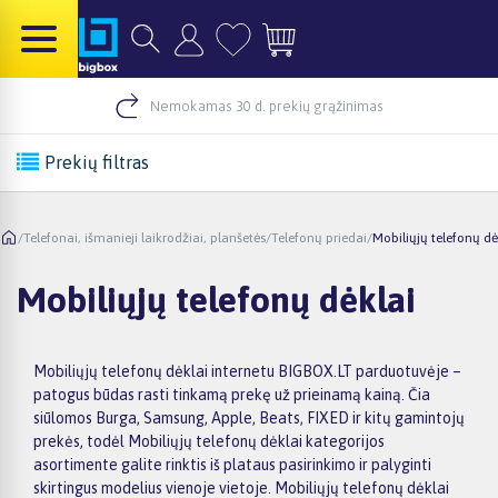
Nemokamas 30 d. prekių grąžinimas
Prekių filtras
/
Telefonai, išmanieji laikrodžiai, planšetės
/
Telefonų priedai
/
Mobiliųjų telefonų dė
Mobiliųjų telefonų dėklai
Mobiliųjų telefonų dėklai internetu BIGBOX.LT parduotuvėje –
patogus būdas rasti tinkamą prekę už prieinamą kainą. Čia
siūlomos Burga, Samsung, Apple, Beats, FIXED ir kitų gamintojų
prekės, todėl Mobiliųjų telefonų dėklai kategorijos
asortimente galite rinktis iš plataus pasirinkimo ir palyginti
skirtingus modelius vienoje vietoje. Mobiliųjų telefonų dėklai