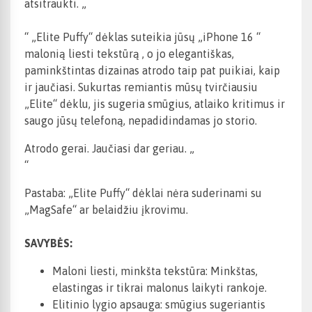
atsitraukti. „
“ „Elite Puffy“ dėklas suteikia jūsų
„iPhone 16
“
malonią liesti tekstūrą
, o jo elegantiškas,
paminkštintas dizainas atrodo taip pat puikiai, kaip
ir jaučiasi. Sukurtas remiantis mūsų tvirčiausiu
„Elite“ dėklu, jis sugeria smūgius, atlaiko kritimus ir
saugo jūsų telefoną, nepadidindamas jo storio.
Atrodo gerai. Jaučiasi dar geriau. „
“
Pastaba: „Elite Puffy“ dėklai nėra suderinami su
„MagSafe“ ar belaidžiu įkrovimu.
SAVYBĖS:
Maloni liesti, minkšta tekstūra: Minkštas,
elastingas ir tikrai malonus laikyti rankoje.
Elitinio lygio apsauga: smūgius sugeriantis