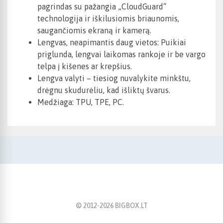
pagrindas su pažangia „CloudGuard“
technologija ir iškilusiomis briaunomis,
saugančiomis ekraną ir kamerą.
Lengvas, neapimantis daug vietos: Puikiai
priglunda, lengvai laikomas rankoje ir be vargo
telpa į kišenes ar krepšius.
Lengva valyti – tiesiog nuvalykite minkštu,
drėgnu skudurėliu, kad išliktų švarus.
Medžiaga: TPU, TPE, PC.
© 2012-
2026
BIGBOX.LT