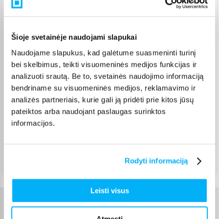
Rugpjūtis 13d. - Rugpjūtis 18d.
Omniva paštomatas
(
2,39 €
)
Pristato ir šeštadienį
Šioje svetainėje naudojami slapukai
Rugpjūtis 13d. - Rugpjūtis 18d.
Naudojame slapukus, kad galėtume suasmeninti turinį
Smartposti paštomatas
(
2,19 €
)
bei skelbimus, teikti visuomeninės medijos funkcijas ir
Pristato ir šeštadienį
analizuoti srautą. Be to, svetainės naudojimo informaciją
Rugpjūtis 13d. - Rugpjūtis 18d.
bendriname su visuomeninės medijos, reklamavimo ir
DPD kurjeris
(
3,99 €
)
analizės partneriais, kurie gali ją pridėti prie kitos jūsų
Rugpjūtis 13d. - Rugpjūtis 18d.
pateiktos arba naudojant paslaugas surinktos
DPD paštomatas
(
3,99 €
)
informacijos.
Pristato ir šeštadienį
Rugpjūtis 13d. - Rugpjūtis 18d.
Atsiėmimas Veiverių g. 171, Kaunas
(
1,99 €
)
Rugpjūtis 13d. - Rugpjūtis 18d.
Rodyti informaciją
Leisti visus
Charakteristikos
Atmesti