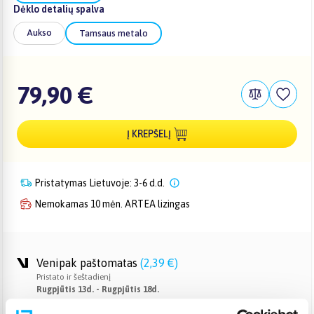
Dėklo detalių spalva
Aukso
Tamsaus metalo
79,90 €
Į KREPŠELĮ
Pristatymas Lietuvoje: 3-6 d.d.
Nemokamas 10 mėn. ARTEA lizingas
Venipak paštomatas
(
2,39 €
)
Pristato ir šeštadienį
Rugpjūtis 13d. - Rugpjūtis 18d.
Venipak kurjeris
(
2,99 €
)