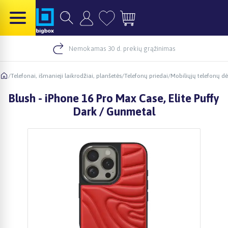
Nemokamas 30 d. prekių grąžinimas
/
Telefonai, išmanieji laikrodžiai, planšetės
/
Telefonų priedai
/
Mobiliųjų telefonų dė
Blush - iPhone 16 Pro Max Case, Elite Puffy
Dark / Gunmetal