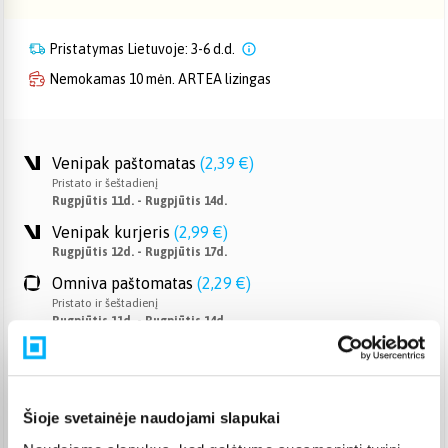
Pristatymas Lietuvoje: 3-6 d.d.
Nemokamas 10 mėn. ARTEA lizingas
Venipak paštomatas
(
2,39 €
)
Pristato ir šeštadienį
Rugpjūtis 11d. - Rugpjūtis 14d.
Venipak kurjeris
(
2,99 €
)
Rugpjūtis 12d. - Rugpjūtis 17d.
Omniva paštomatas
(
2,29 €
)
Pristato ir šeštadienį
Rugpjūtis 11d. - Rugpjūtis 14d.
Smartposti paštomatas
(
2,39 €
)
Pristato ir šeštadienį
Rugpjūtis 11d. - Rugpjūtis 14d.
Šioje svetainėje naudojami slapukai
DPD kurjeris
(
3,99 €
)
Rugpjūtis 12d. - Rugpjūtis 17d.