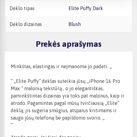
Dėklo tipas
Elite Puffy Dark
Dėklo dizainas
Blush
Prekės aprašymas
Minkštas, elastingas ir neįmanoma jo padėti. „
“ „Elite Puffy“ dėklas suteikia jūsų
„iPhone 16 Pro
Max
“
malonią tekstūrą
, o jo elegantiškas,
paminkštintas dizainas yra toks pat malonus, kaip ir
atrodo. Pagamintas pagal mūsų tvirčiausią „Elite“
dėklą, jis sugeria smūgius, atsparus kritimams ir
saugo jūsų telefoną be papildomo svorio. „
“