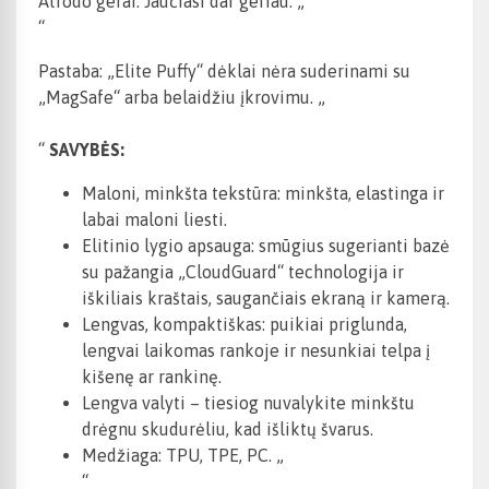
Atrodo gerai. Jaučiasi dar geriau. „
“
Pastaba: „Elite Puffy“ dėklai nėra suderinami su
„MagSafe“ arba belaidžiu įkrovimu. „
“
SAVYBĖS:
Maloni, minkšta tekstūra: minkšta, elastinga ir
labai maloni liesti.
Elitinio lygio apsauga: smūgius sugerianti bazė
su pažangia „CloudGuard“ technologija ir
iškiliais kraštais, saugančiais ekraną ir kamerą.
Lengvas, kompaktiškas: puikiai priglunda,
lengvai laikomas rankoje ir nesunkiai telpa į
kišenę ar rankinę.
Lengva valyti – tiesiog nuvalykite minkštu
drėgnu skudurėliu, kad išliktų švarus.
Medžiaga: TPU, TPE, PC. „
“