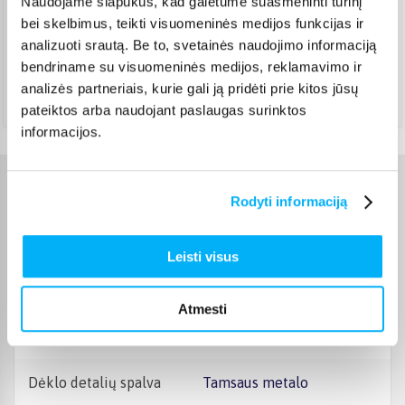
Naudojame slapukus, kad galėtume suasmeninti turinį
DPD paštomatas
(
3,99 €
)
bei skelbimus, teikti visuomeninės medijos funkcijas ir
Pristato ir šeštadienį
analizuoti srautą. Be to, svetainės naudojimo informaciją
Rugpjūtis 11d. - Rugpjūtis 14d.
bendriname su visuomeninės medijos, reklamavimo ir
Atsiėmimas Veiverių g. 171, Kaunas
(
1,99 €
)
analizės partneriais, kurie gali ją pridėti prie kitos jūsų
Rugpjūtis 12d. - Rugpjūtis 17d.
pateiktos arba naudojant paslaugas surinktos
informacijos.
Charakteristikos
Rodyti informaciją
Gamintojas
Burga
Leisti visus
Telefono gamintojas
Apple
Atmesti
Telefono modelis
iPhone 16 Pro Max
Dėklo detalių spalva
Tamsaus metalo