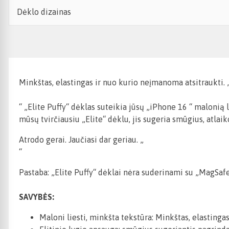
Dėklo dizainas
Minkštas, elastingas ir nuo kurio neįmanoma atsitraukti. 
“ „Elite Puffy“ dėklas suteikia jūsų
„iPhone 16
“
malonią l
mūsų tvirčiausiu „Elite“ dėklu, jis sugeria smūgius, atlai
Atrodo gerai. Jaučiasi dar geriau. „
“
Pastaba: „Elite Puffy“ dėklai nėra suderinami su „MagSafe
SAVYBĖS:
Maloni liesti, minkšta tekstūra: Minkštas, elastingas