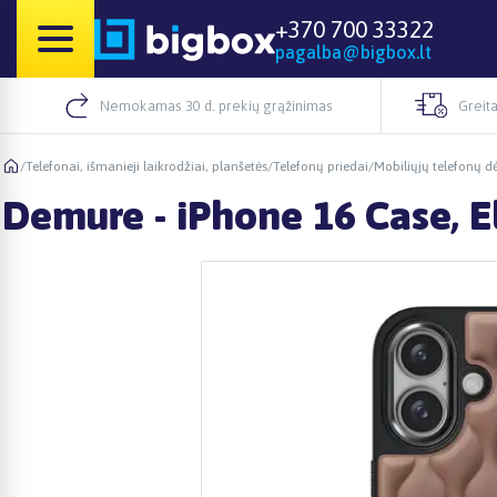
+370 700 33322
pagalba@bigbox.lt
Nemokamas 30 d. prekių grąžinimas
Greita
/
Telefonai, išmanieji laikrodžiai, planšetės
/
Telefonų priedai
/
Mobiliųjų telefonų dė
Demure - iPhone 16 Case, E