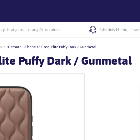
s pristatymas ir draugiškos kainos
Išskirtinis klientų apta
klai
/
Demure - iPhone 16 Case, Elite Puffy Dark / Gunmetal
lite Puffy Dark / Gunmetal