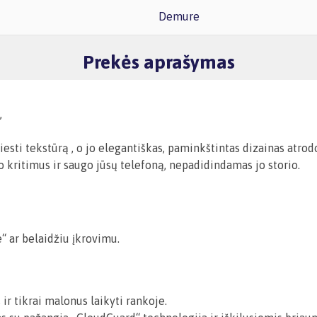
Demure
Prekės aprašymas
„
iesti tekstūrą
, o jo elegantiškas, paminkštintas dizainas atrodo
ko kritimus ir saugo jūsų telefoną, nepadidindamas jo storio.
“ ar belaidžiu įkrovimu.
 ir tikrai malonus laikyti rankoje.