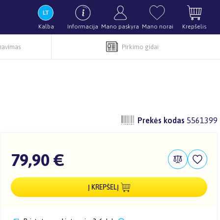
Kalba
Informacija
Mano paskyra
Mano norai
Krepšelis
rnavimas
Pirkimo gidai
Prekės kodas
5561399
79,90 €
Į KREPŠELĮ