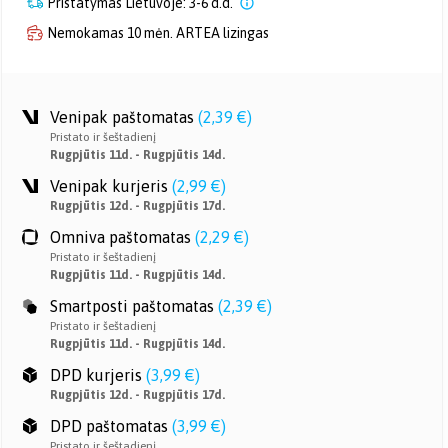
Pristatymas Lietuvoje: 3-6 d.d.
Nemokamas 10 mėn. ARTEA lizingas
Venipak paštomatas
(
2,39 €
)
Pristato ir šeštadienį
Rugpjūtis 11d. - Rugpjūtis 14d.
Venipak kurjeris
(
2,99 €
)
Rugpjūtis 12d. - Rugpjūtis 17d.
Omniva paštomatas
(
2,29 €
)
Pristato ir šeštadienį
Rugpjūtis 11d. - Rugpjūtis 14d.
Smartposti paštomatas
(
2,39 €
)
Pristato ir šeštadienį
Rugpjūtis 11d. - Rugpjūtis 14d.
DPD kurjeris
(
3,99 €
)
Rugpjūtis 12d. - Rugpjūtis 17d.
DPD paštomatas
(
3,99 €
)
Pristato ir šeštadienį