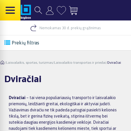
Nemokamas 30 d. prekių grąžinimas
Prekių filtras
/
Laisvalaikis, sportas, turizmas
/
Laisvalaikio transportas ir priedai
/
Dviračiai
Dviračiai
Dviračiai
– tai viena populiariausių transporto ir laisvalaikio
priemonių, leidžianti greitai, ekologiškai ir aktyviai judėti.
Važiavimas dviračiu ne tik padeda patogiai pasiekti kelionės
tikslą, bet ir gerina fizinę sveikatą, stiprina ištvermę bei
suteikia daugiau energijos kasdienėje veikloje. Dviračiai
naudojami tiek kasdienėms kelionėms mieste, tiek sportui ar