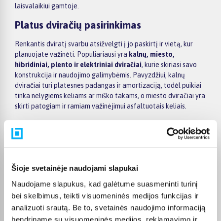
laisvalaikiui gamtoje.
Platus dviračių pasirinkimas
Renkantis dviratį svarbu atsižvelgti į jo paskirtį ir vietą, kur
planuojate važinėti. Populiariausi yra
kalnų, miesto,
hibridiniai, plento ir elektriniai dviračiai
, kurie skiriasi savo
konstrukcija ir naudojimo galimybėmis. Pavyzdžiui, kalnų
dviračiai turi platesnes padangas ir amortizaciją, todėl puikiai
tinka nelygiems keliams ar miško takams, o miesto dviračiai yra
skirti patogiam ir ramiam važinėjimui asfaltuotais keliais.
Komfortas ir aktyvus laisvalaikis
Dviračiai suteikia galimybę aktyviai leisti laiką lauke, keliauti ar
sportuoti. Važinėjimas dviračiu stiprina raumenis, gerina širdies
ir kraujagyslių sistemos veiklą bei padeda palaikyti gerą fizinę
Šioje svetainėje naudojami slapukai
formą. Be to, tai puikus būdas praleisti laiką su šeima ar
Naudojame slapukus, kad galėtume suasmeninti turinį
draugais, keliaujant dviračių takais, parkuose ar gamtoje.
bei skelbimus, teikti visuomeninės medijos funkcijas ir
Kaip išsirinkti tinkamą dviratį
analizuoti srautą. Be to, svetainės naudojimo informaciją
bendriname su visuomeninės medijos, reklamavimo ir