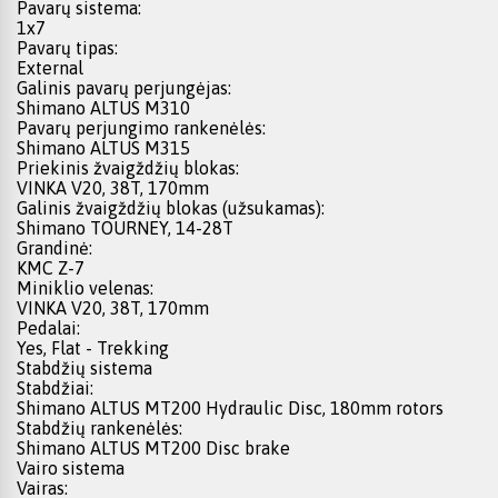
Pavarų sistema:
1x7
Pavarų tipas:
External
Galinis pavarų perjungėjas:
Shimano ALTUS M310
Pavarų perjungimo rankenėlės:
Shimano ALTUS M315
Priekinis žvaigždžių blokas:
VINKA V20, 38T, 170mm
Galinis žvaigždžių blokas (užsukamas):
Shimano TOURNEY, 14-28T
Grandinė:
KMC Z-7
Miniklio velenas:
VINKA V20, 38T, 170mm
Pedalai:
Yes, Flat - Trekking
Stabdžių sistema
Stabdžiai:
Shimano ALTUS MT200 Hydraulic Disc, 180mm rotors
Stabdžių rankenėlės:
Shimano ALTUS MT200 Disc brake
Vairo sistema
Vairas: