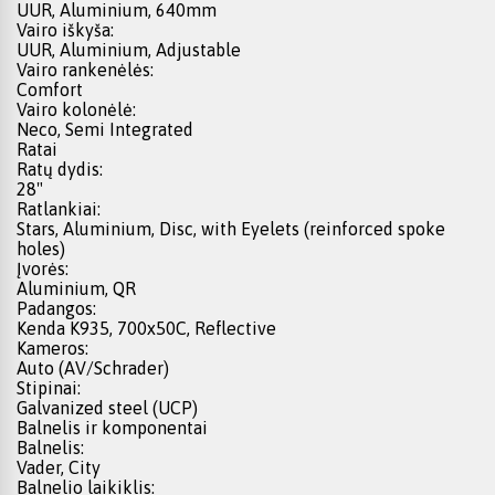
UUR, Aluminium, 640mm
Vairo iškyša:
UUR, Aluminium, Adjustable
Vairo rankenėlės:
Comfort
Vairo kolonėlė:
Neco, Semi Integrated
Ratai
Ratų dydis:
28"
Ratlankiai:
Stars, Aluminium, Disc, with Eyelets (reinforced spoke
holes)
Įvorės:
Aluminium, QR
Padangos:
Kenda K935, 700x50C, Reflective
Kameros:
Auto (AV/Schrader)
Stipinai:
Galvanized steel (UCP)
Balnelis ir komponentai
Balnelis:
Vader, City
Balnelio laikiklis: