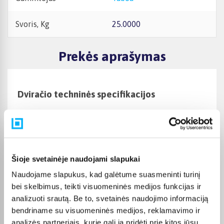
Svoris, Kg
25.0000
Prekės aprašymas
Dviračio techninės specifikacijos
Elektrinė sistema
Variklis:
VINKA V20, 36V, 70NM
Variklio vieta:
Šioje svetainėje naudojami slapukai
Central
Naudojame slapukus, kad galėtume suasmeninti turinį
Variklio galia:
bei skelbimus, teikti visuomeninės medijos funkcijas ir
250W
analizuoti srautą. Be to, svetainės naudojimo informaciją
Minimo pagalbos režimai:
bendriname su visuomeninės medijos, reklamavimo ir
Eco, Tour, Sport, Turbo, Boost, Walk-assist
analizės partneriais, kurie gali ją pridėti prie kitos jūsų
Nuvažiuojamas atstumas: