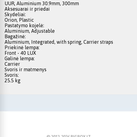
UUR, Aluminium 30.9mm, 300mm
Aksesuarai ir priedai
Skydeliai:
Orion, Plastic
Pastatymo kojelė:
Aluminium, Adjustable
Bagažinė:
Aluminium, Integrated, with spring, Carrier straps
Priekinė lempa:
Front - 40 LUX
Galinė lempa:
Carrier
Svoris ir matmenys
Svoris:
25.5 kg
© 2012-
2026
BIGBOX.LT