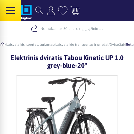
Nemokamas 30 d. prekių grąžinimas
/
Laisvalaikis, sportas, turizmas
/
Laisvalaikio transportas ir priedai
/
Dviračiai
/
Elekt
Elektrinis dviratis Tabou Kinetic UP 1.0
grey-blue-20"