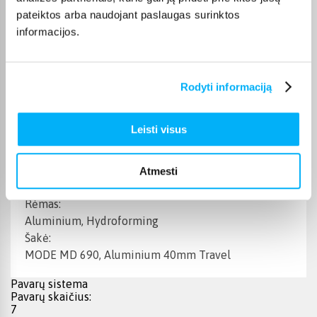
pateiktos arba naudojant paslaugas surinktos
Up to 110km
informacijos.
Dviračio kompiuteris:
VINKA DR23, LCD
Akumuliatorius:
NX-3, 20AH, 720WH, 36V, SMART BMS, TUBE
Rodyti informaciją
Integrated
Įkroviklis:
Leisti visus
36V, 2A
Baterijos krovimo laikas:
2.5H/8H
Atmesti
Rėmas ir amortizatoriai
Rėmas:
Aluminium, Hydroforming
Šakė:
MODE MD 690, Aluminium 40mm Travel
Pavarų sistema
Pavarų skaičius:
7