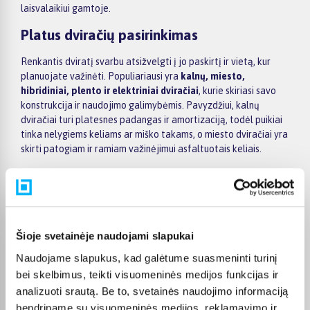
laisvalaikiui gamtoje.
Platus dviračių pasirinkimas
Renkantis dviratį svarbu atsižvelgti į jo paskirtį ir vietą, kur
planuojate važinėti. Populiariausi yra
kalnų, miesto,
hibridiniai, plento ir elektriniai dviračiai
, kurie skiriasi savo
konstrukcija ir naudojimo galimybėmis. Pavyzdžiui, kalnų
dviračiai turi platesnes padangas ir amortizaciją, todėl puikiai
tinka nelygiems keliams ar miško takams, o miesto dviračiai yra
skirti patogiam ir ramiam važinėjimui asfaltuotais keliais.
Komfortas ir aktyvus laisvalaikis
Dviračiai suteikia galimybę aktyviai leisti laiką lauke, keliauti ar
sportuoti. Važinėjimas dviračiu stiprina raumenis, gerina širdies
ir kraujagyslių sistemos veiklą bei padeda palaikyti gerą fizinę
Šioje svetainėje naudojami slapukai
formą. Be to, tai puikus būdas praleisti laiką su šeima ar
Naudojame slapukus, kad galėtume suasmeninti turinį
draugais, keliaujant dviračių takais, parkuose ar gamtoje.
bei skelbimus, teikti visuomeninės medijos funkcijas ir
Kaip išsirinkti tinkamą dviratį
analizuoti srautą. Be to, svetainės naudojimo informaciją
bendriname su visuomeninės medijos, reklamavimo ir