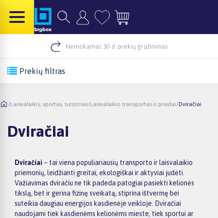
Nemokamas 30 d. prekių grąžinimas
Prekių filtras
/
Laisvalaikis, sportas, turizmas
/
Laisvalaikio transportas ir priedai
/
Dviračiai
Dviračiai
Dviračiai
– tai viena populiariausių transporto ir laisvalaikio
priemonių, leidžianti greitai, ekologiškai ir aktyviai judėti.
Važiavimas dviračiu ne tik padeda patogiai pasiekti kelionės
tikslą, bet ir gerina fizinę sveikatą, stiprina ištvermę bei
suteikia daugiau energijos kasdienėje veikloje. Dviračiai
naudojami tiek kasdienėms kelionėms mieste, tiek sportui ar